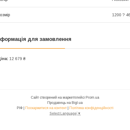
озмір
1200 ? 4
нформація для замовлення
іна:
12 679 ₴
Сайт створений на маркетплейсі
Prom.ua
Продавець на Bigl.ua
РІФ |
Поскаржитися на контент
|
Політика конфіденційності
Select Language
▼