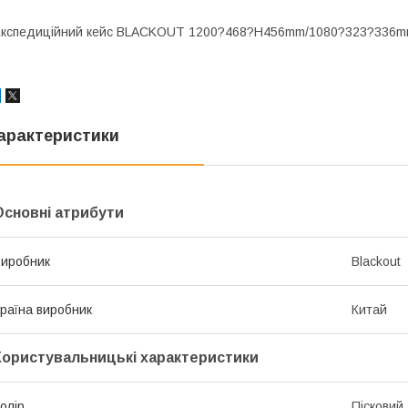
кспедиційний кейс BLACKOUT 1200?468?H456mm/1080?323?336mm/1
арактеристики
Основні атрибути
иробник
Blackout
раїна виробник
Китай
Користувальницькі характеристики
олір
Пісковий