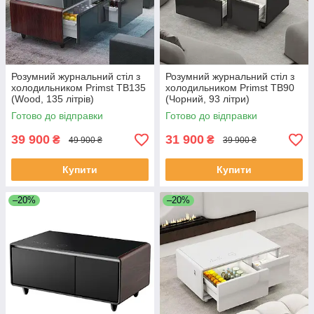
Розумний журнальний стіл з
Розумний журнальний стіл з
холодильником Primst TB135
холодильником Primst TB90
(Wood, 135 літрів)
(Чорний, 93 літри)
Готово до відправки
Готово до відправки
39 900
31 900
₴
₴
49 900 ₴
39 900 ₴
Купити
Купити
–20%
–20%