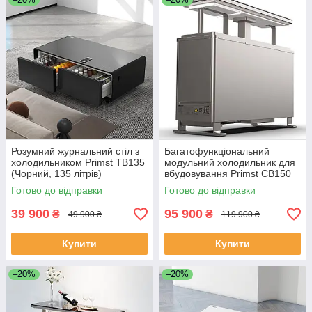
Розумний журнальний стіл з
Багатофункціональний
холодильником Primst TB135
модульний холодильник для
(Чорний, 135 літрів)
вбудовування Primst CB150
(150 літрів)
Готово до відправки
Готово до відправки
39 900
95 900
₴
₴
49 900 ₴
119 900 ₴
Купити
Купити
–20%
–20%