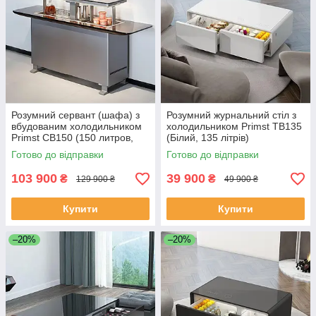
Розумний сервант (шафа) з
Розумний журнальний стіл з
вбудованим холодильником
холодильником Primst TB135
Primst CB150 (150 литров,
(Білий, 135 літрів)
Wood)
Готово до відправки
Готово до відправки
103 900
39 900
₴
₴
129 900 ₴
49 900 ₴
Купити
Купити
–20%
–20%