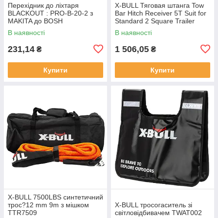
Перехідник до лiхтаря
X-BULL Тяговая штанга Tow
BLACKOUT : PRO-B-20-2 з
Bar Hitch Receiver 5T Suit for
MAKITA до BOSH
Standard 2 Square Trailer
Connector THR5000
В наявності
В наявності
231,14
1 506,05
₴
₴
Купити
Купити
X-BULL 7500LBS синтетичний
трос?12 mm 9m з мішком
X-BULL тросогаситель зі
TTR7509
світловідбивачем TWAT002