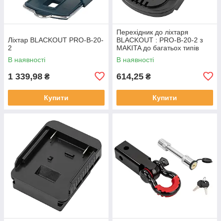
Перехідник до лiхтаря
Лiхтар BLACKOUT PRO-B-20-
BLACKOUT : PRO-B-20-2 з
2
MAKITA до багатьох типiв
iнструменту
В наявності
В наявності
1 339,98
614,25
₴
₴
Купити
Купити