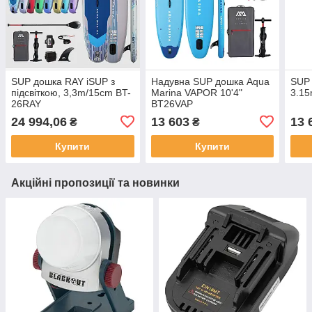
SUP дошка RAY iSUP з
Надувна SUP дошка Aqua
SUP 
пiдсвiткою, 3,3m/15cm BT-
Marina VAPOR 10'4"
3.1
26RAY
BT26VAP
24 994,06
13 603
13 
₴
₴
Купити
Купити
Акційні пропозиції та новинки