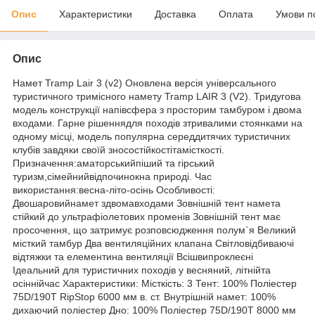
Опис
Характеристики
Доставка
Оплата
Умови п
Опис
Намет Tramp Lair 3 (v2) Оновлена версія універсального
туристичного тримісного намету Tramp LAIR 3 (V2). Тридугова
модель конструкції напівсфера з просторим тамбуром і двома
входами. Гарне рішеннядля походів зтривалими стоянками на
одному місці, модель популярна середдитячих туристичних
клубів завдяки своїй зносостійкостітамісткості.
Призначення:аматорськийпіший та гірський
туризм,сімейнийвідпочинокна природі. Час
використання:весна-літо-осінь Особливості:
Двошаровийнамет здвомавходами Зовнішній тент намета
стійкий до ультрафіолетових променів Зовнішній тент має
просочення, що затримує розповсюдження полум`я Великий
місткий тамбур Два вентиляційних клапана Світловідбиваючі
відтяжки та елементина вентиляції Всішвипроклеєні
Ідеальний для туристичних походів у весняний, літнійта
осіннійчас Характеристики: Місткість: 3 Тент: 100% Поліестер
75D/190T RipStop 6000 мм в. ст. Внутрішній намет: 100%
дихаючий поліестер Дно: 100% Поліестер 75D/190T 8000 мм