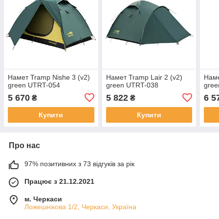
Намет Tramp Nishe 3 (v2)
Намет Tramp Lair 2 (v2)
Наме
green UTRT-054
green UTRT-038
gree
5 670
5 822
6 5
₴
₴
Купити
Купити
Про нас
97% позитивних з 73 відгуків за рік
Працює з 21.12.2021
м. Черкаси
Ложешнікова 1/2, Черкаси, Україна