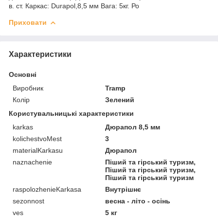
в. ст. Каркас: Durapol,8,5 мм Вага: 5кг. Ро
Приховати
Характеристики
Основні
Виробник
Tramp
Колір
Зелений
Користувальницькі характеристики
karkas
Дюрапол 8,5 мм
kolichestvoMest
3
materialKarkasu
Дюрапол
naznachenie
Піший та гірський туризм,
Піший та гірський туризм,
Піший та гірський туризм
raspolozhenieKarkasa
Внутрішнє
sezonnost
весна - літо - осінь
ves
5 кг