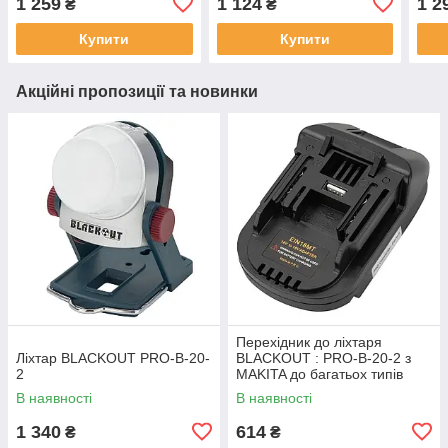
1 259
1 124
1 2
₴
₴
Купити
Купити
Акційні пропозиції та новинки
Перехідник до лiхтаря
Лiхтар BLACKOUT PRO-B-20-
BLACKOUT : PRO-B-20-2 з
2
MAKITA до багатьох типiв
iнструменту
В наявності
В наявності
1 340
614
₴
₴