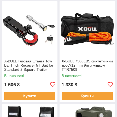
X-BULL Тяговая штанга Tow
X-BULL 7500LBS синтетичний
Bar Hitch Receiver 5T Suit for
трос?12 mm 9m з мішком
Standard 2 Square Trailer
TTR7509
Connector THR5000
В наявності
В наявності
1 506
1 330
₴
₴
Купити
Купити