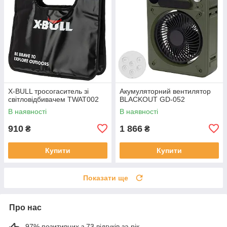
X-BULL тросогаситель зі
Акумуляторний вентилятор
світловідбивачем TWAT002
BLACKOUT GD-052
В наявності
В наявності
910
1 866
₴
₴
Купити
Купити
Показати ще
Про нас
97% позитивних з 73 відгуків за рік