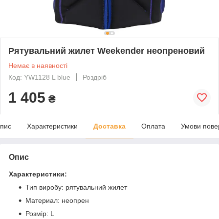
Рятувальний жилет Weekender неопреновий
Немає в наявності
Код: YW1128 L blue
Роздріб
1 405
₴
пис
Характеристики
Доставка
Оплата
Умови пове
Опис
Характеристики:
Тип виробу: рятувальний жилет
Материал: неопрен
Розмір: L