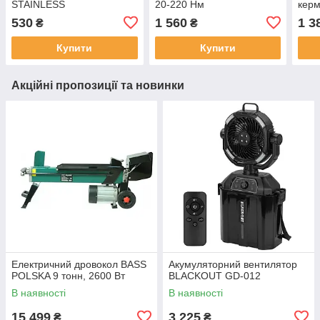
STAINLESS
20-220 Нм
керм
без 
530
1 560
1 3
₴
₴
Купити
Купити
Акційні пропозиції та новинки
Електричний дровокол BASS
Акумуляторний вентилятор
POLSKA 9 тонн, 2600 Вт
BLACKOUT GD-012
В наявності
В наявності
15 499
3 225
₴
₴