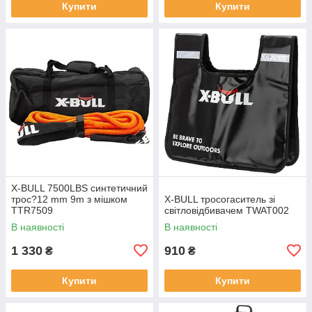
Купити
Купити
X-BULL 7500LBS синтетичний
трос?12 mm 9m з мішком
X-BULL тросогаситель зі
TTR7509
світловідбивачем TWAT002
В наявності
В наявності
1 330
910
₴
₴
Купити
Купити