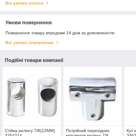
Всі умови оплати
Умови повернення
Повернення товару впродовж 14 днів за домовленістю
Всі умови повернення
Подібні товари компанії
Стійка релінгу 7/8(22MM)
Потрійний перехідник
Кут 
3254214
кріплення релінгу 7/8
346