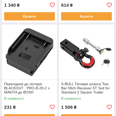
1 340
614
₴
₴
Купити
Купити
Перехідник до лiхтаря
X-BULL Тяговая штанга Tow
BLACKOUT : PRO-B-20-2 з
Bar Hitch Receiver 5T Suit for
MAKITA до BOSH
Standard 2 Square Trailer
Connector THR5000
В наявності
В наявності
231
1 506
₴
₴