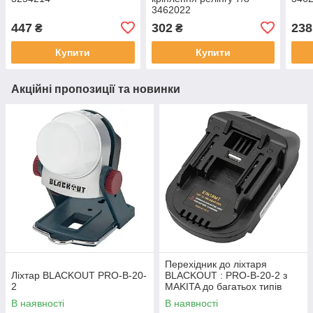
3462022
447
302
238
₴
₴
Купити
Купити
Акційні пропозиції та новинки
Перехідник до лiхтаря
Лiхтар BLACKOUT PRO-B-20-
BLACKOUT : PRO-B-20-2 з
2
MAKITA до багатьох типiв
iнструменту
В наявності
В наявності