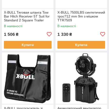
X-BULL Тяговая штанга Tow
X-BULL 7500LBS синтетичний
Bar Hitch Receiver 5T Suit for
трос?12 mm 9m з мішком
Standard 2 Square Trailer
TTR7509
Connector THR5000
В наявності
В наявності
1 506
1 330
₴
₴
Купити
Купити
X-BULL тросогаситель зі
Акумуляторний вентилятор