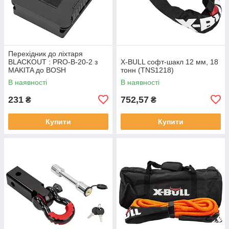
Перехідник до лiхтаря
BLACKOUT : PRO-B-20-2 з
X-BULL софт-шакл 12 мм, 18
MAKITA до BOSH
тонн (TNS1218)
В наявності
В наявності
231
752,57
₴
₴
Купити
Купити