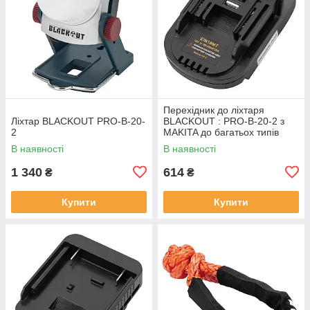
Перехідник до лiхтаря
Лiхтар BLACKOUT PRO-B-20-
BLACKOUT : PRO-B-20-2 з
2
MAKITA до багатьох типiв
iнструменту
В наявності
В наявності
1 340
614
₴
₴
Купити
Купити