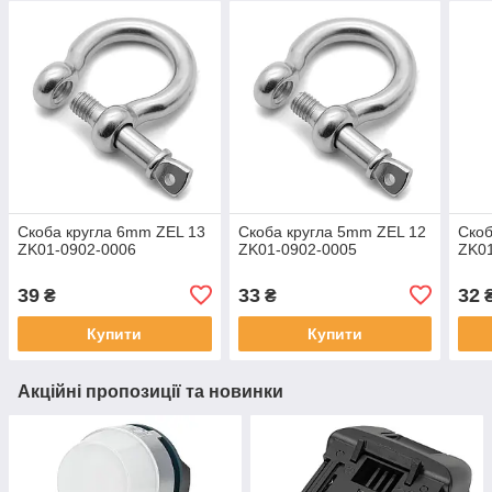
Скоба кругла 6mm ZEL 13
Скоба кругла 5mm ZEL 12
Скоб
ZK01-0902-0006
ZK01-0902-0005
ZK01
39
33
32
₴
₴
Купити
Купити
Акційні пропозиції та новинки