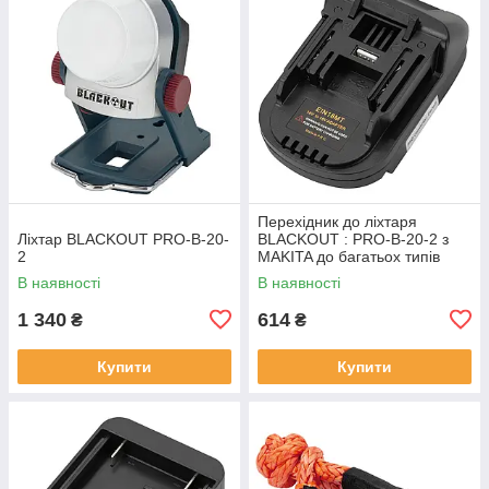
Перехідник до лiхтаря
Лiхтар BLACKOUT PRO-B-20-
BLACKOUT : PRO-B-20-2 з
2
MAKITA до багатьох типiв
iнструменту
В наявності
В наявності
1 340
614
₴
₴
Купити
Купити