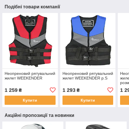
Подібні товари компанії
Неопреновий рятувальний
Неопреновий рятувальний
Неоп
жилет WEEKENDER
жилет WEEKENDER р.S
жил
розм
1 259
1 293
1 2
₴
₴
Купити
Купити
Акційні пропозиції та новинки