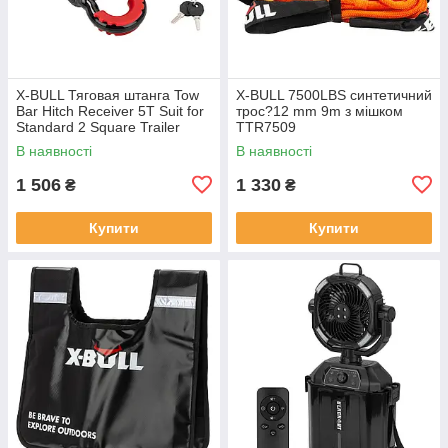
X-BULL Тяговая штанга Tow
X-BULL 7500LBS синтетичний
Bar Hitch Receiver 5T Suit for
трос?12 mm 9m з мішком
Standard 2 Square Trailer
TTR7509
Connector THR5000
В наявності
В наявності
1 506
1 330
₴
₴
Купити
Купити