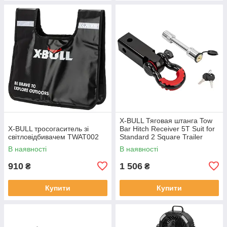
X-BULL Тяговая штанга Tow
X-BULL тросогаситель зі
Bar Hitch Receiver 5T Suit for
світловідбивачем TWAT002
Standard 2 Square Trailer
Connector THR5000
В наявності
В наявності
910
1 506
₴
₴
Купити
Купити