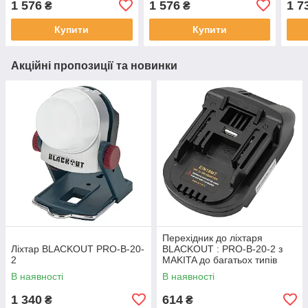
1 576
1 576
1 7
₴
₴
Купити
Купити
Акційні пропозиції та новинки
Перехідник до лiхтаря
Лiхтар BLACKOUT PRO-B-20-
BLACKOUT : PRO-B-20-2 з
2
MAKITA до багатьох типiв
iнструменту
В наявності
В наявності
1 340
614
₴
₴