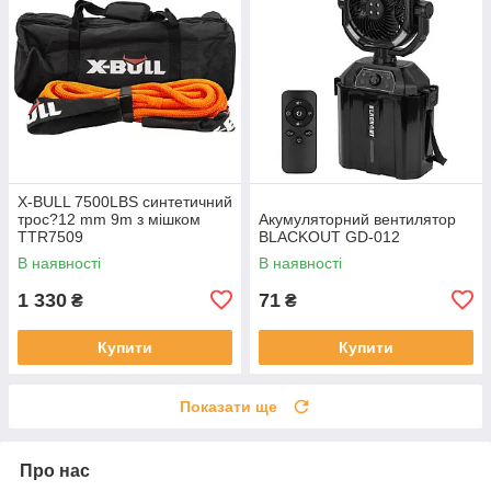
X-BULL 7500LBS синтетичний
трос?12 mm 9m з мішком
Акумуляторний вентилятор
TTR7509
BLACKOUT GD-012
В наявності
В наявності
1 330
71
₴
₴
Купити
Купити
Показати ще
Про нас