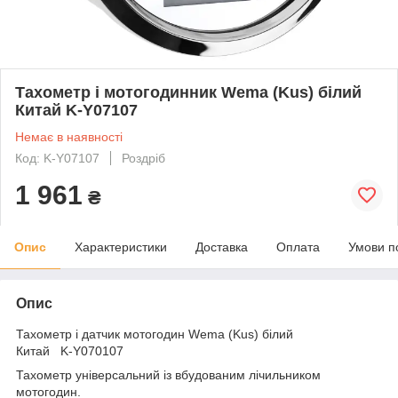
Тахометр і мотогодинник Wema (Kus) білий
Китай K-Y07107
Немає в наявності
Код: K-Y07107
Роздріб
1 961
₴
Опис
Характеристики
Доставка
Оплата
Умови п
Опис
Тахометр і датчик мотогодин Wema (Kus) білий
Китай K-Y070107
Тахометр універсальний із вбудованим лічильником
мотогодин.