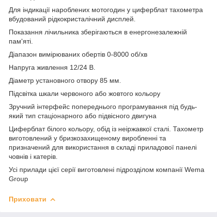
Для індикації нароблених мотогодин у циферблат тахометра
вбудований рідкокристалічний дисплей.
Показання лічильника зберігаються в енергонезалежній
пам'яті.
Діапазон вимірюваних обертів 0-8000 об/хв
Напруга живлення 12/24 В.
Діаметр установного отвору 85 мм.
Підсвітка шкали червоного або жовтого кольору
Зручний інтерфейс попереднього програмування під будь-
який тип стаціонарного або підвісного двигуна
Циферблат білого кольору, обід із неіржавкої сталі. Тахометр
виготовлений у бризкозахищеному виробленні та
призначений для використання в складі приладової панелі
човнів і катерів.
Усі прилади цієї серії виготовлені підрозділом компанії Wema
Group
Приховати