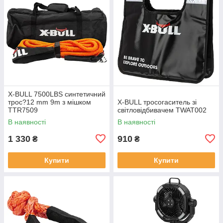
X-BULL 7500LBS синтетичний
трос?12 mm 9m з мішком
X-BULL тросогаситель зі
TTR7509
світловідбивачем TWAT002
В наявності
В наявності
1 330
910
₴
₴
Купити
Купити