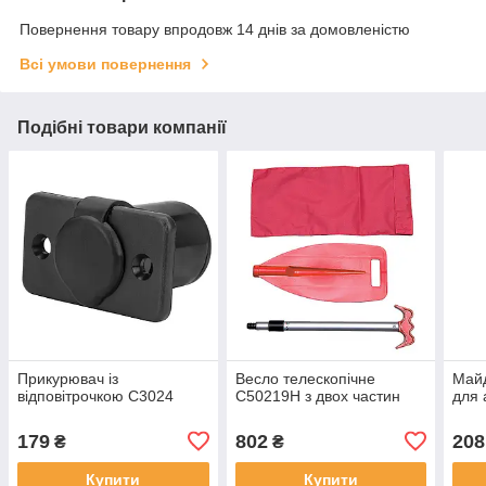
Повернення товару впродовж 14 днів за домовленістю
Всі умови повернення
Подібні товари компанії
Прикурювач із
Весло телескопічне
Майд
відповітрочкою C3024
C50219H з двох частин
для 
179
802
208
₴
₴
Купити
Купити