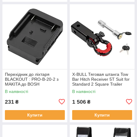
Перехідник до лiхтаря
X-BULL Тяговая штанга Tow
BLACKOUT : PRO-B-20-2 з
Bar Hitch Receiver 5T Suit for
MAKITA до BOSH
Standard 2 Square Trailer
Connector THR5000
В наявності
В наявності
231
1 506
₴
₴
Купити
Купити