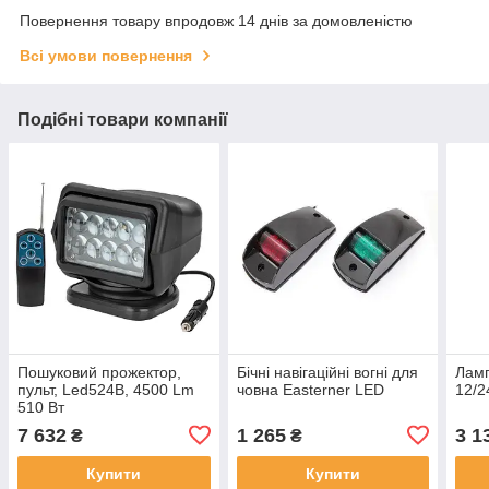
Повернення товару впродовж 14 днів за домовленістю
Всі умови повернення
Подібні товари компанії
Пошуковий прожектор,
Бічні навігаційні вогні для
Лам
пульт, Led524B, 4500 Lm
човна Easterner LED
12/2
510 Вт
7 632
1 265
3 1
₴
₴
Купити
Купити