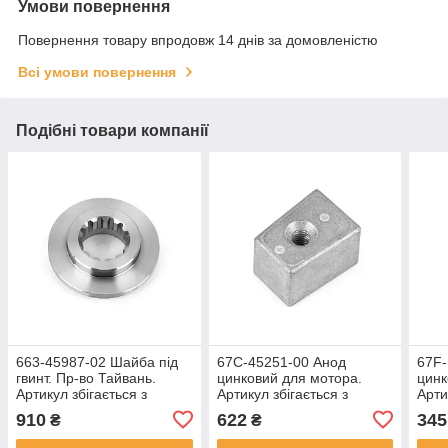
Умови повернення
Повернення товару впродовж 14 днів за домовленістю
Всі умови повернення
Подібні товари компанії
663-45987-02 Шайба під
67C-45251-00 Анод
67F-
гвинт. Пр-во Тайвань.
цинковий для мотора.
цинк
Артикул збігається з
Артикул збігається з
Арти
оригінальним номером
оригінальним номером
ориг
910
622
345
₴
₴
запчастин.
запчастин.
запч