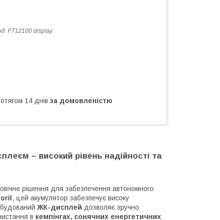
од:
FT12100 display
ротягом 14 днів
за домовленістю
сплеєм – високий рівень надійності та
овічне рішення для забезпечення автономного
огії
, цей акумулятор забезпечує високу
 Вбудований
ЖК-дисплей
дозволяє зручно
ористання в
кемпінгах, сонячних енергетичних