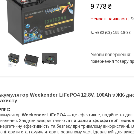
9 778 ₴
Немає в наявності
К
+380 (63) 199-18-33
повернення товару п
Акумулятор Weekender LiFePO4 12.8V, 100Ah з ЖК-ди
захисту
Опис:
Акумулятор
Weekender LiFePO4
— це ефективне, надійне та довг
ивлення. Завдяки використанню
літій-залізо-фосфатної технол
нергетичну ефективність та безпеку при тривалому використанні.
оніторити стан акумулятора в реальному часі. Ідеальний для вик