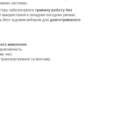
омних системах.
тору забезпечувати
тривалу роботу без
е використання в складних погодних умовах.
ть його чудовим вибором для
довготривалого
лого живлення
.
довговічність.
му часі.
 транспортування та монтажу.