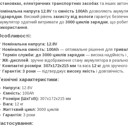
установках, електричних транспортних засобах
та інших автон
омінальна напруга 12.8V
та
ємність 100Ah
дозволяють акумуля
підзарядки
. Високий рівень
захисту від вологи
гарантує безпечн
кумулятор здатний витримати до
3000 циклів зарядки
, що роби
використання
.
Особливості:
✔
Номінальна напруга: 12.8V
✔
Номінальна ємність: 100Ah
— оптимальне рішення для
трива
✔
Термін служби: до 3000 циклів зарядки
— висока надійність і 
✔
ЖК-дисплей
: зручне відображення стану акумулятора в реально
✔
Компактні розміри
:
307x172x215 мм
та вага
12 кг
для зручного
✔
Гарантія: 3 роки
— підтверджує
високу якість
і довговічність.
Технічні характеристики:
🔹
Напруга:
12.8V
🔹
Ємність:
100Ah
🔹
Розміри (ШхГхВ):
307x172x215 мм
🔹
Вага:
12 кг
🔹
Життєвий цикл:
3000 циклів
🔹
Гарантія:
3 роки
Застосування: