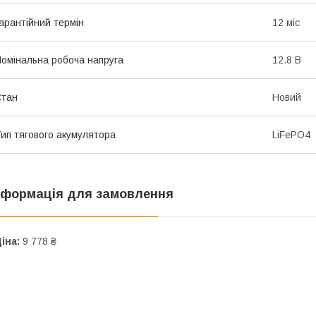
арантійний термін
12 міс
омінальна робоча напруга
12.8 В
Стан
Новий
ип тягового акумулятора
LiFePO4
нформація для замовлення
іна:
9 778 ₴