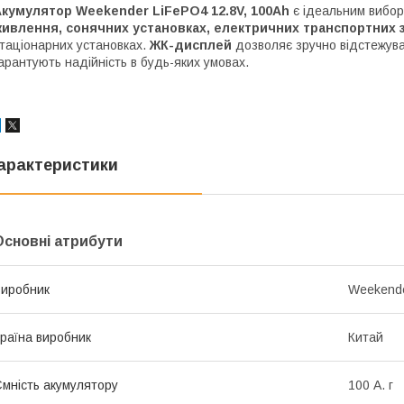
Акумулятор Weekender LiFePO4 12.8V, 100Ah
є ідеальним вибо
ивлення, сонячних установках, електричних транспортних з
таціонарних установках.
ЖК-дисплей
дозволяє зручно відстежувати
арантують надійність в будь-яких умовах.
арактеристики
Основні атрибути
иробник
Weekend
раїна виробник
Китай
мність акумулятору
100 А. г