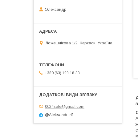
Олександр
Ложешнікова 1/2, Черкаси, Україна
+380 (63) 199-18-33
0024sale@gmail.com
@Aleksandr_rif
ж
е
м