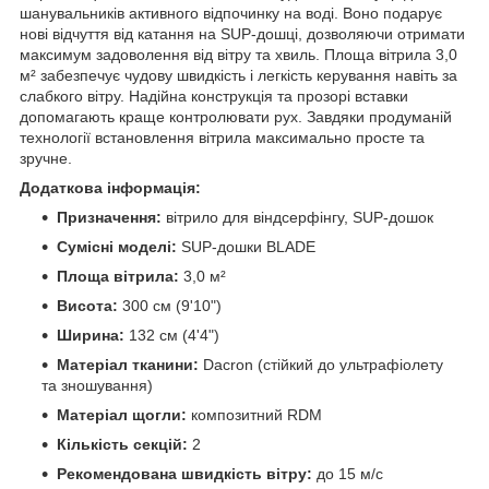
шанувальників активного відпочинку на воді. Воно подарує
нові відчуття від катання на SUP-дошці, дозволяючи отримати
максимум задоволення від вітру та хвиль. Площа вітрила 3,0
м² забезпечує чудову швидкість і легкість керування навіть за
слабкого вітру. Надійна конструкція та прозорі вставки
допомагають краще контролювати рух. Завдяки продуманій
технології встановлення вітрила максимально просте та
зручне.
Додаткова інформація:
Призначення:
вітрило для віндсерфінгу, SUP-дошок
Сумісні моделі:
SUP-дошки BLADE
Площа вітрила:
3,0 м²
Висота:
300 см (9'10")
Ширина:
132 см (4'4")
Матеріал тканини:
Dacron (стійкий до ультрафіолету
та зношування)
Матеріал щогли:
композитний RDM
Кількість секцій:
2
Рекомендована швидкість вітру:
до 15 м/с