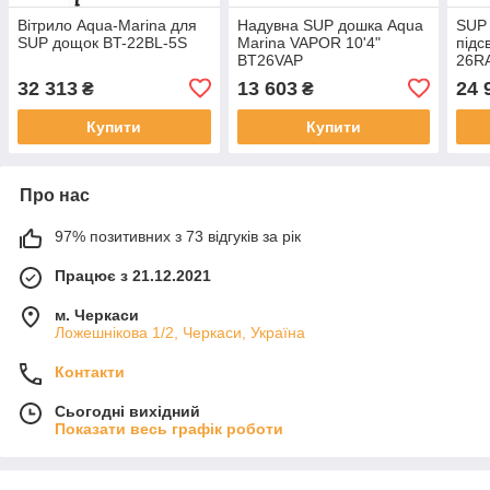
Вітрило Aqua-Marina для
Надувна SUP дошка Aqua
SUP 
SUP дощок BT-22BL-5S
Marina VAPOR 10'4"
пiдс
BT26VAP
26R
32 313
13 603
24 
₴
₴
Купити
Купити
Про нас
97% позитивних з 73 відгуків за рік
Працює з 21.12.2021
м. Черкаси
Ложешнікова 1/2, Черкаси, Україна
Контакти
Сьогодні вихідний
Показати весь графік роботи