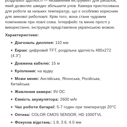
роздільної здатності — незамінний інструмент для рибалок,
який дозволяє швидко збільшити улов. Камера пристосована
для роботи за низьких температур, що є особливо корисним
для зимової риболовлі. Крім того, вона стане чудовим
помічником при ловлі сома. Інтерфейс та меню прості у
використанні, інструкція представлена українською мовою.
Характеристики:
Діагональ дисплея:
110 мм
Екран:
цифровий TFT, роздільна здатність 480x272
(4.3”)
Довжина кабелю:
15 м
Кріплення:
на вудку
Мови меню:
Англійська, Японська, Російська,
Китайська
Живлення камери:
9V DC
Ємність акумулятора:
2600 мАг
Час роботи батареї:
5-7 годин при температурі 20°C
Оптика:
COLOR CMOS SENSOR, HD 1000TVL
Фокусна відстань:
1.8, 3.6, 4.0 мм