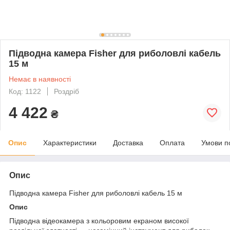
Підводна камера Fisher для риболовлі кабель
15 м
Немає в наявності
Код: 1122
Роздріб
4 422
₴
Опис
Характеристики
Доставка
Оплата
Умови п
Опис
Підводна камера Fisher для риболовлі кабель 15 м
Опис
Підводна відеокамера з кольоровим екраном високої