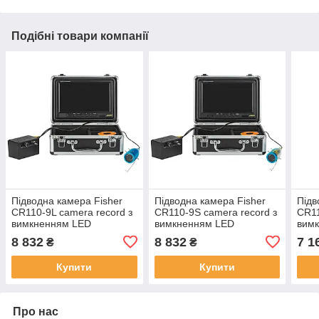
Подібні товари компанії
Підводна камера Fisher
Підводна камера Fisher
Підв
CR110-9L camera record з
CR110-9S camera record з
CR11
вимкненням LED
вимкненням LED
вим
8 832
8 832
7 1
₴
₴
Купити
Купити
Про нас