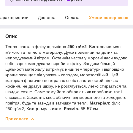
арактеристики
Доставка
Оплата
Умови повернення
Опис
Тепла шапка з флісу щільністю
250 гр\м2
. Виготовляється з
м'якого та теплого матеріалу. Дуже приємний на дотик та
непродуваємий вітром. Останнім часом у морозні часи чудово
себе зарекомендували вироби із флісу. Завдяки більщій
щільності матеріалу витримує нищі температури і відповідно
краще захищає від уражень холодом, морозостійкий. Цей
матеріал фактично не втрачає своїх властивостей під час
носіння, не дратує шкіру, не розтягується, легко стирається та
швидко сохне. Саме тому його обирають як виробники так і
споживачі. Захистіть своє обличчя від морозного та холодного
повітря, будь те завжди в затишку та теплі.
Матеріал:
фліс
250 гр\м2;
Колір:
мультикам;
Розмір:
55-57 см.
Приховати