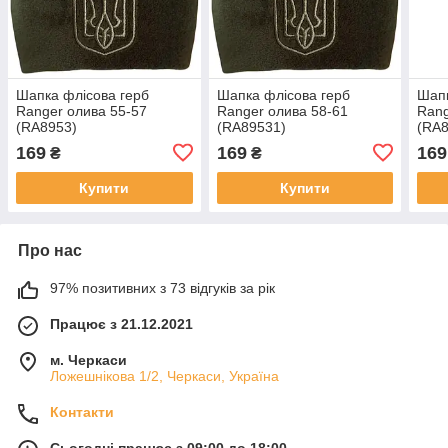
Шапка флісова герб
Шапка флісова герб
Шапк
Ranger олива 55-57
Ranger олива 58-61
Rang
(RA8953)
(RA89531)
(RA8
169
169
169
₴
₴
Купити
Купити
Про нас
97% позитивних з 73 відгуків за рік
Працює з 21.12.2021
м. Черкаси
Ложешнікова 1/2, Черкаси, Україна
Контакти
Сьогодні працює з 09:00 до 18:00