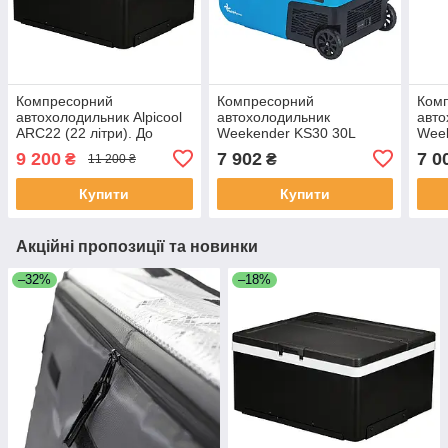
Компресорний
Компресорний
Ком
автохолодильник Alpicool
автохолодильник
авто
АRC22 (22 літри). До
Weekender KS30 30L
Wee
-18℃. Живлення 12, 24
9 200
7 902
7 0
₴
₴
11 200 ₴
вольт
Купити
Купити
Акційні пропозиції та новинки
–32%
–18%