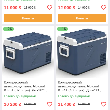
11 900
12 900
₴
₴
13 900 ₴
14 900 ₴
Купити
Купити
–12%
–11%
Компресорний
Компресорний
автохолодильник Alpicool
автохолодильник Alpicool
ICF31 (32 літри). До -20℃,
ICF41 (40 літрів). До -20℃,
(12, 24, 220 вольт)
(12, 24, 220 вольт)
Готово до відправки
Готово до відправки
10 200
11 400
₴
₴
11 600 ₴
12 800 ₴