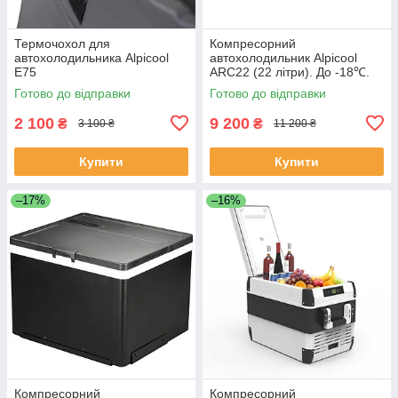
Термочохол для
Компресорний
автохолодильника Alpicool
автохолодильник Alpicool
E75
АRC22 (22 літри). До -18℃.
Живлення 12, 24 вольт
Готово до відправки
Готово до відправки
2 100
9 200
₴
₴
3 100 ₴
11 200 ₴
Купити
Купити
–17%
–16%
Компресорний
Компресорний