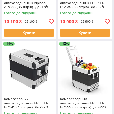
автохолодильник Alpicool
автохолодильник FROZEN
АRC35 (35 літрів). До -18℃.
FCS35 (35 літрів). До -22℃.
Живлення 12, 24 вольт
Живлення 12, 24, 220 вольт
Готово до відправки
Готово до відправки
10 100
10 900
₴
₴
12 100 ₴
12 900 ₴
Купити
Купити
–14%
–13%
Компресорний
Компрессорный
автохолодильник FROZEN
автохолодильник FROZEN
FCS45 (45 літрів). До -22℃.
FCS55 (55 литров), до -22℃,
Живлення 12, 24, 220 вольтів
(55 літрів). 12, 24, 220 Вольт
Готово до відправки
Готово до відправки