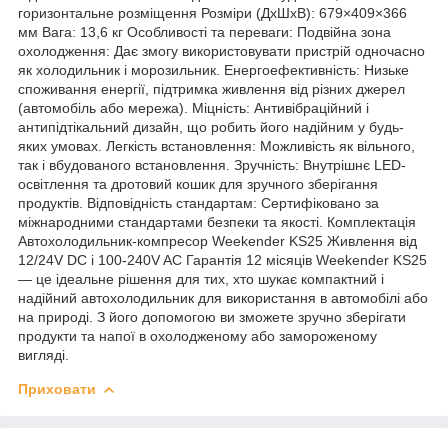
горизонтальне розміщення Розміри (ДхШхВ): 679×409×366
мм Вага: 13,6 кг Особливості та переваги: Подвійна зона
охолодження: Дає змогу використовувати пристрій одночасно
як холодильник і морозильник. Енергоефективність: Низьке
споживання енергії, підтримка живлення від різних джерел
(автомобіль або мережа). Міцність: Антивібраційний і
антипідтікальний дизайн, що робить його надійним у будь-
яких умовах. Легкість встановлення: Можливість як вільного,
так і вбудованого встановлення. Зручність: Внутрішнє LED-
освітлення та дротовий кошик для зручного зберігання
продуктів. Відповідність стандартам: Сертифіковано за
міжнародними стандартами безпеки та якості. Комплектація
Автохолодильник-компресор Weekender KS25 Живлення від
12/24V DC і 100-240V AC Гарантія 12 місяців Weekender KS25
— це ідеальне рішення для тих, хто шукає компактний і
надійний автохолодильник для використання в автомобілі або
на природі. З його допомогою ви зможете зручно зберігати
продукти та напої в охолодженому або замороженому
вигляді.
Приховати