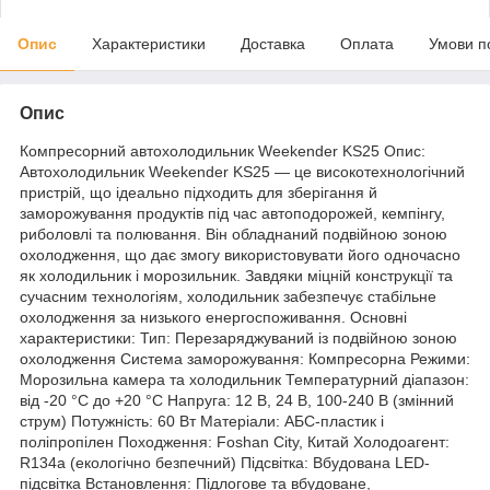
Опис
Характеристики
Доставка
Оплата
Умови п
Опис
Компресорний автохолодильник Weekender KS25 Опис:
Автохолодильник Weekender KS25 — це високотехнологічний
пристрій, що ідеально підходить для зберігання й
заморожування продуктів під час автоподорожей, кемпінгу,
риболовлі та полювання. Він обладнаний подвійною зоною
охолодження, що дає змогу використовувати його одночасно
як холодильник і морозильник. Завдяки міцній конструкції та
сучасним технологіям, холодильник забезпечує стабільне
охолодження за низького енергоспоживання. Основні
характеристики: Тип: Перезаряджуваний із подвійною зоною
охолодження Система заморожування: Компресорна Режими:
Морозильна камера та холодильник Температурний діапазон:
від -20 °C до +20 °C Напруга: 12 В, 24 В, 100-240 В (змінний
струм) Потужність: 60 Вт Матеріали: АБС-пластик і
поліпропілен Походження: Foshan City, Китай Холодоагент:
R134a (екологічно безпечний) Підсвітка: Вбудована LED-
підсвітка Встановлення: Підлогове та вбудоване,