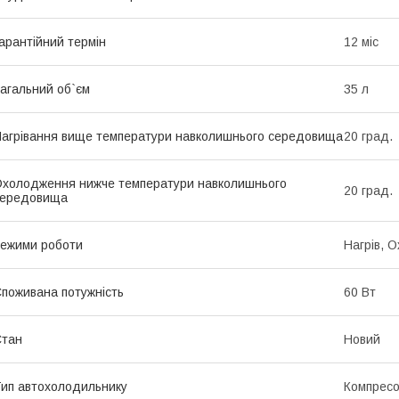
арантійний термін
12 міс
агальний об`єм
35 л
агрівання вище температури навколишнього середовища
20 град.
холодження нижче температури навколишнього
20 град.
середовища
ежими роботи
Нагрів, 
поживана потужність
60 Вт
Стан
Новий
ип автохолодильнику
Компрес