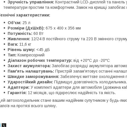
Зручність управління:
Контрастний LCD-дисплей та панель 
температури простим та комфортним. Замок на кришці запобігає
ехнічні характеристики:
Об'єм:
25 л
Розміри (ДхШхВ):
675 x 400 x 356 мм
Потужність:
60 Вт
Живлення:
12/24 В постійного струму та 220 В змінного струм
Вага:
11,6 кг
Рівень шуму:
<45 дБ
Тип:
Компресорний
Діапазон робочих температур:
від +20°C до -20°C
Захист акумулятора:
Запобігає розрядці акумулятора автомоб
Пам'ять налаштувань:
Пристрій запам'ятовує останні налаш
Швидке заморожування:
Забезпечує миттєве охолодження п
Ударостійкий дизайн:
Підвищує довговічність холодильника.
Адаптери:
У комплекті адаптери для автомобіля (довжина каб
Гарантія:
12 місяців, що підкреслює надійність та якість.
ей автохолодильник стане вашим надійним супутником у будь-яких 
апоїв на протязі всього шляху.