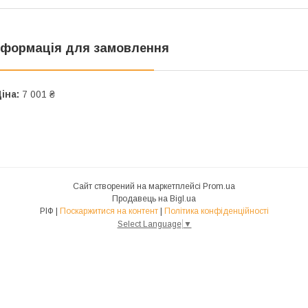
нформація для замовлення
іна:
7 001 ₴
Сайт створений на маркетплейсі
Prom.ua
Продавець на Bigl.ua
РІФ |
Поскаржитися на контент
|
Політика конфіденційності
Select Language
▼