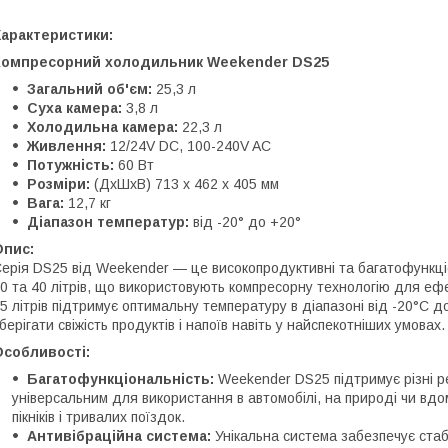
Характеристики:
Компресорний холодильник Weekender DS25
Загальний об'єм:
25,3 л
Суха камера:
3,8 л
Холодильна камера:
22,3 л
Живлення:
12/24V DC, 100-240V AC
Потужність:
60 Вт
Розміри:
(ДхШхВ) 713 x 462 x 405 мм
Вага:
12,7 кг
Діапазон температур:
від -20° до +20°
Опис:
ерія DS25 від Weekender — це високопродуктивні та багатофункц
0 та 40 літрів, що використовують компресорну технологію для е
5 літрів підтримує оптимальну температуру в діапазоні від -20°C
берігати свіжість продуктів і напоїв навіть у найспекотніших умовах.
Особливості:
Багатофункціональність:
Weekender DS25 підтримує різні р
універсальним для використання в автомобілі, на природі чи вд
пікніків і тривалих поїздок.
Антивібраційна система:
Унікальна система забезпечує стаб