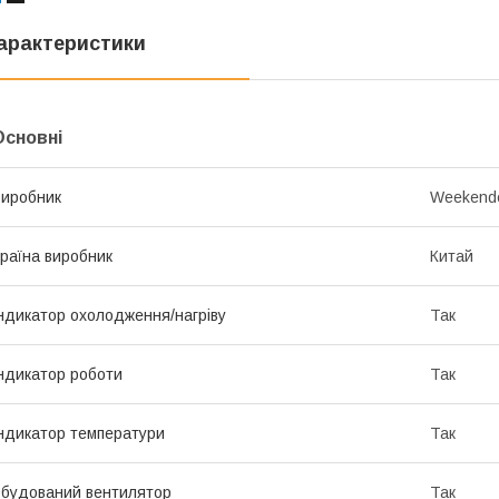
арактеристики
Основні
иробник
Weekend
раїна виробник
Китай
ндикатор охолодження/нагріву
Так
ндикатор роботи
Так
ндикатор температури
Так
будований вентилятор
Так