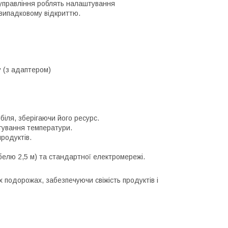
управління роблять налаштування
 випадковому відкриттю.
у (з адаптером)
іля, зберігаючи його ресурс.
тування температури.
родуктів.
елю 2,5 м) та стандартної електромережі.
подорожах, забезпечуючи свіжість продуктів і