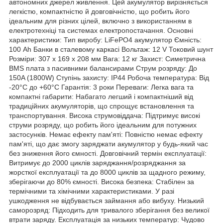
автономних джерел живлення. Цей акумулятор вирізняється
легкістю, компактністю й довговічністю, що робить його
ідеальним для різних цілей, включно з використанням в
електротехніці та системах електропостачання. Основні
характеристики: Тип виробу: LiFePO4 акумулятор Ємність:
100 Ah Банки в сталевому каркасі Вольтаж: 12 V Токовий шунт
Розміри: 307 x 169 x 208 мм Вага: 12 кг Захист: Симетрична
BMS плата з пасивними балансирами Струм розряду: До
150A (1800W) Ступінь захисту: IP44 Робоча температура: Від
-20°C до +60°C Гарантія: 3 роки Переваги: Легка вага та
компактні габарити: Набагато легший і компактніший від
традиційних акумуляторів, що спрощує встановлення та
транспортування. Висока струмовіддача: Підтримує високі
струми розряду, що робить його ідеальним для потужних
застосунків. Немає ефекту пам'яті: Повністю немає ефекту
пам'яті, що дає змогу заряджати акумулятор у будь-який час
без зниження його ємності. Довговічний термін експлуатації:
Витримує до 2000 циклів заряджання/розряджання за
жорсткої експлуатації та до 8000 циклів за щадного режиму,
зберігаючи до 80% ємності. Висока безпека: Стабілен за
термічними та хімічними характеристиками. У разі
ушкодження не відбувається займання або вибуху. Низький
саморозряд: Підходить для тривалого зберігання без великої
втрати заряду. Експлуатація за низьких температур: Чудово