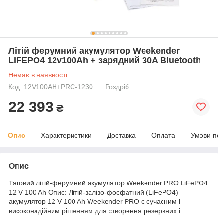
Літій ферумний акумулятор Weekender
LIFEPO4 12v100Ah + зарядний 30A Bluetooth
Немає в наявності
Код: 12V100AH+PRC-1230
Роздріб
22 393
₴
Опис
Характеристики
Доставка
Оплата
Умови п
Опис
Тяговий літій-ферумний акумулятор Weekender PRO LiFePO4
12 V 100 Ah Опис: Літій-залізо-фосфатний (LiFePO4)
акумулятор 12 V 100 Ah Weekender PRO є сучасним і
високонадійним рішенням для створення резервних і