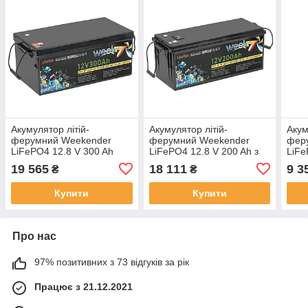
Акумулятор літій-
Акумулятор літій-
Акум
ферумний Weekender
ферумний Weekender
фер
LiFePO4 12.8 V 300 Ah
LiFePO4 12.8 V 200 Ah з
LiFe
РК-дисплеєм
19 565
18 111
9 3
₴
₴
Купити
Купити
Про нас
97% позитивних з 73 відгуків за рік
Працює з 21.12.2021