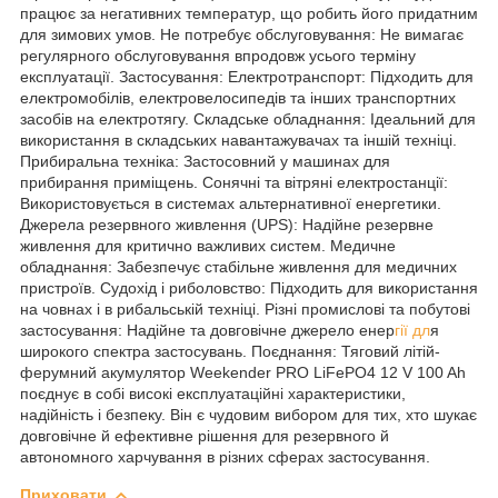
працює за негативних температур, що робить його придатним
для зимових умов. Не потребує обслуговування: Не вимагає
регулярного обслуговування впродовж усього терміну
експлуатації. Застосування: Електротранспорт: Підходить для
електромобілів, електровелосипедів та інших транспортних
засобів на електротягу. Складське обладнання: Ідеальний для
використання в складських навантажувачах та іншій техніці.
Прибиральна техніка: Застосовний у машинах для
прибирання приміщень. Сонячні та вітряні електростанції:
Використовується в системах альтернативної енергетики.
Джерела резервного живлення (UPS): Надійне резервне
живлення для критично важливих систем. Медичне
обладнання: Забезпечує стабільне живлення для медичних
пристроїв. Судохід і риболовство: Підходить для використання
на човнах і в рибальській техніці. Різні промислові та побутові
застосування: Надійне та довговічне джерело енер
гії дл
я
широкого спектра застосувань. Поєднання: Тяговий літій-
ферумний акумулятор Weekender PRO LiFePO4 12 V 100 Ah
поєднує в собі високі експлуатаційні характеристики,
надійність і безпеку. Він є чудовим вибором для тих, хто шукає
довговічне й ефективне рішення для резервного й
автономного харчування в різних сферах застосування.
Приховати