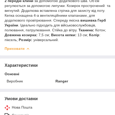
2 передні клини
за допомогою додаткового шва. Об’єм
регулюється за допомогою липучки. Козирок прострочений та
вигнутий. Додаткова вставлена стрічка для захисту від поту.
Кепка оснащена 4-а вентиляційними клапанами, для
додаткового провітрювання. Спереду якісна
вишивка Герб
України
. Ідеально підходить для військовослужбовців,
полювання, патрулювання. Стійка до вітру.
Тканина:
Котон;
Довжина козирка:
7,5 см;
Висота кепки:
13 см;
Колір
:
піксель;
Розмір:
універсальний.
Приховати
Характеристики
Основні
Виробник
Ranger
Умови доставки
Нова Пошта