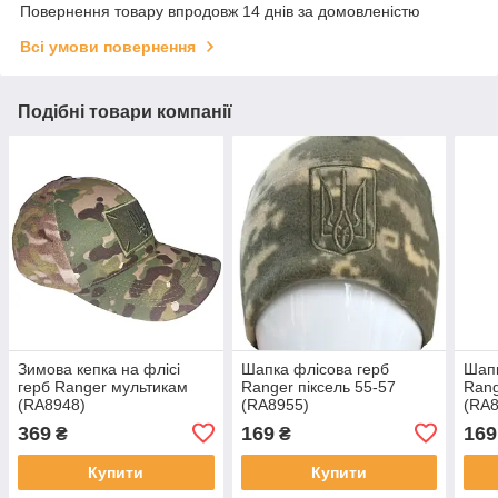
Повернення товару впродовж 14 днів за домовленістю
Всі умови повернення
Подібні товари компанії
Зимова кепка на флісі
Шапка флісова герб
Шапк
герб Ranger мультикам
Ranger піксель 55-57
Rang
(RA8948)
(RA8955)
(RA8
369
169
169
₴
₴
Купити
Купити