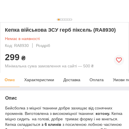
Кепка військова ЗСУ герб піксель (RA8930)
Немає в наявності
Код: RA8930
Роздріб
299
₴
Мінімальна сума замовлення на сайті — 500 ₴
Опис
Характеристики
Доставка
Оплата
Умови п
Опис
Бейсболка з міцної тканини добре захищає від сонячних
променів. Виготовлена з високоміцної тканини:
котону.
Кепка
міцно сидить на голові, добре тримає форму і не мнеться.
Кепка складається
з 6 клинів
з посиленою лобною частиною