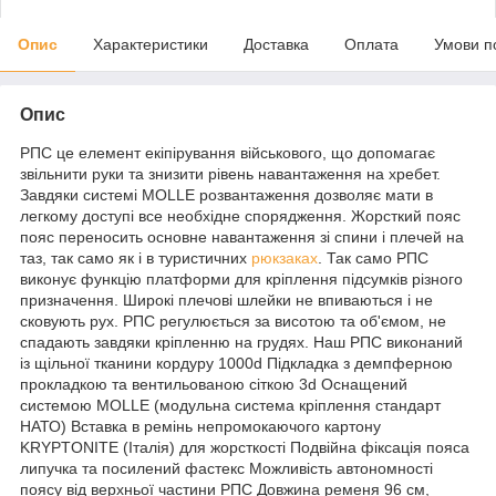
Опис
Характеристики
Доставка
Оплата
Умови п
Опис
РПС це елемент екіпірування військового, що допомагає
звільнити руки та знизити рівень навантаження на хребет.
Завдяки системі MOLLE розвантаження дозволяє мати в
легкому доступі все необхідне спорядження. Жорсткий пояс
пояс переносить основне навантаження зі спини і плечей на
таз, так само як і в туристичних
рюкзаках
. Так само РПС
виконує функцію платформи для кріплення підсумків різного
призначення. Широкі плечові шлейки не впиваються і не
сковують рух. РПС регулюється за висотою та об'ємом, не
спадають завдяки кріпленню на грудях. Наш РПС виконаний
із щільної тканини кордуру 1000d Підкладка з демпферною
прокладкою та вентильованою сіткою 3d Оснащений
системою MOLLE (модульна система кріплення стандарт
НАТО) Вставка в ремінь непромокаючого картону
KRYPTONITE (Італія) для жорсткості Подвійна фіксація пояса
липучка та посилений фастекс Можливість автономності
поясу від верхньої частини РПС Довжина ременя 96 см,