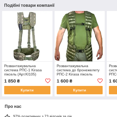
Подібні товари компанії
Розвантажувальна
Розвантажувальна
Розв
система РПС-1 Kirasa
система до бронежелету
сист
піксель (Арт.KI105)
РПС-2 Kirasa піксель
РПС-
(Арт.KI107)
(Арт
1 850
1 600
1 6
₴
₴
Купити
Купити
Про нас
97% позитивних з 73 відгуків за рік