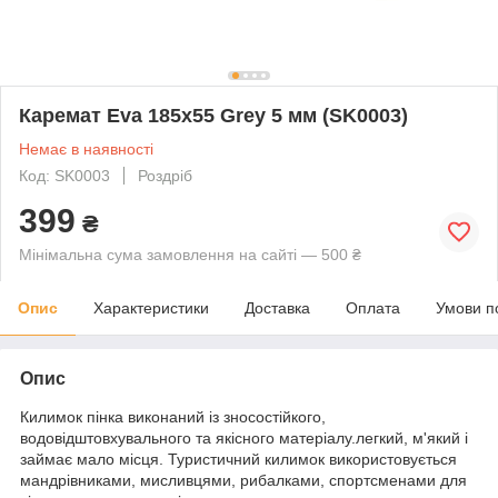
Каремат Eva 185х55 Grey 5 мм (SK0003)
Немає в наявності
Код: SK0003
Роздріб
399
₴
Мінімальна сума замовлення на сайті — 500 ₴
Опис
Характеристики
Доставка
Оплата
Умови п
Опис
Килимок пінка виконаний із зносостійкого,
водовідштовхувального та якісного матеріалу.легкий, м'який і
займає мало місця. Туристичний килимок використовується
мандрівниками, мисливцями, рибалками, спортсменами для