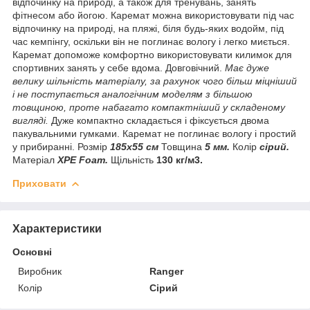
відпочинку на природі, а також для тренувань, занять
фітнесом або йогою. Каремат можна використовувати під час
відпочинку на природі, на пляжі, біля будь-яких водойм, під
час кемпінгу, оскільки він не поглинає вологу і легко миється.
Каремат допоможе комфортно використовувати килимок для
спортивних занять у себе вдома. Довговічний.
Має дуже
велику шільність матеріалу, за рахунок чого більш міцніший
і не поступається аналогічним моделям з більшою
товщиною, проте набагато компактніший у складеному
вигляді.
Дуже компактно складається і фіксується двома
пакувальними гумками. Каремат не поглинає вологу і простий
у прибиранні. Розмір
185
х55 см
Товщина
5 мм.
Колір
сірий.
Матеріал
XPE Foam.
Щільність
130 кг/м3.
Приховати
Характеристики
Основні
Виробник
Ranger
Колір
Сірий