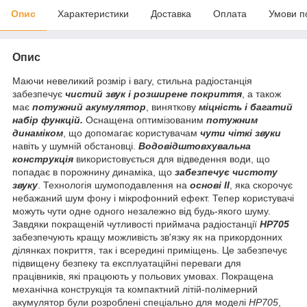
Опис
Характеристики
Доставка
Оплата
Умови п
Опис
Маючи невеликий розмір і вагу, стильна радіостанція
забезпечує
чистий звук і розширене покриття
, а також
має
потужний акумулятор
, виняткову
міцність і багатий
набір функцій.
Оснащена оптимізованим
потужним
динаміком
, що допомагає користувачам
чути чіткі звуки
навіть у шумній обстановці.
Водовідштовхувальна
конструкція
використовується для відведення води, що
попадає в порожнину динаміка, що
забезпечує чистоту
звуку
. Технологія шумоподавлення на
основі ІІ
, яка скорочує
небажаний шум фону і мікрофонний ефект. Тепер користувачі
можуть чути одне одного незалежно від будь-якого шуму.
Завдяки покращеній чутливості приймача радіостанції
HP705
забезпечують кращу можливість зв'язку як на прикордонних
ділянках покриття, так і всередині приміщень. Це забезпечує
підвищену безпеку та експлуатаційні переваги для
працівників, які працюють у польових умовах. Покращена
механічна конструкція та компактний літій-полімерний
акумулятор були розроблені спеціально для моделі
HP705
,