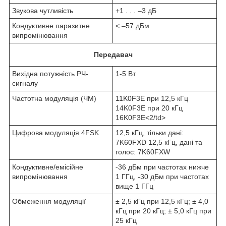
Звукова чутливість
+1 . . . –3 дБ
Кондуктивне паразитне
< –57 дБм
випромінювання
Передавач
Вихідна потужність РЧ-
1-5 Вт
сигналу
Частотна модуляція (ЧМ)
11K0F3E при 12,5 кГц
14K0F3E при 20 кГц
16K0F3E<2/td>
Цифрова модуляція 4FSK
12,5 кГц, тільки дані:
7K60FXD 12,5 кГц, дані та
голос: 7K60FXW
Кондуктивне/емісійне
-36 дБм при частотах нижче
випромінювання
1 ГГц, -30 дБм при частотах
вище 1 ГГц
Обмеження модуляції
± 2,5 кГц при 12,5 кГц; ± 4,0
кГц при 20 кГц; ± 5,0 кГц при
25 кГц