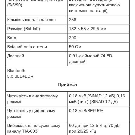
(5/5/90)
включеною супутниковою
системою навігації)
Кількість каналів для зон
256
Розміри (ВхШхГ)
132 × 55 × 29,5 мм
Вага
290 г
Вхідний опір антени
50 Ом
Дисплей
0,91-дюймовий OLED-
дисплей
Bluetooth
5.0 BLE+EDR
Приймач
Чутливість в аналоговому
0,18 мкВ (SINAD 12 дБ) 0,16
режимі
мкВ (тип.) (SINAD 12 дБ)
Чутливість у цифровому
0,18 мкВ/BER 5%
режимі
Вибірковість по сусідньому
60 дБ при 12 5 кГц; 70 дБ
каналу TIA-603
при 20/25 кГц