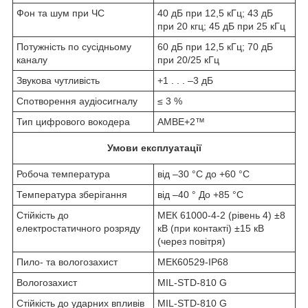
Фон та шум при ЧС
40 дБ при 12,5 кГц; 43 дБ
при 20 кгц; 45 дБ при 25 кГц
Потужність по сусідньому
60 дБ при 12,5 кГц; 70 дБ
каналу
при 20/25 кГц
Звукова чутливість
+1 . . . –3 дБ
Спотворення аудіосигналу
≤ 3 %
Тип цифрового вокодера
AMBE+2™
Умови експлуатації
Робоча температура
від –30 °С до +60 °С
Температура зберігання
від –40 ° До +85 °С
Стійкість до
МЕК 61000-4-2 (рівень 4) ±8
електростатичного розряду
кВ (при контакті) ±15 кВ
(через повітря)
Пило- та вологозахист
МЕК60529-IP68
Вологозахист
MIL-STD-810 G
Стійкість до ударних впливів
MIL-STD-810 G