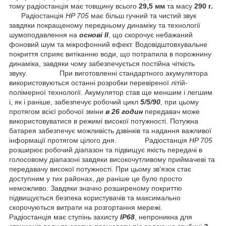
тому радіостанція має товщину всього
29,5 мм
та масу
290 г.
Радіостанція
HP 705
має більш гучний та чистий звук
завдяки покращеному передньому динаміку та технології
шумоподавлення на
основі ІІ
, що скорочує небажаний
фоновий шум та мікрофонний ефект. Водовідштовхувальне
покриття сприяє витіканню води, що потрапила в порожнину
динаміка, завдяки чому забезпечується постійна чіткість
звуку.
При виготовленні стандартного акумулятора
використовуються останні розробки перевіреної літій-
полімерної технології. Акумулятор став ще меншим і легшим
і, як і раніше, забезпечує робочий цикл
5/5/90
, при цьому
протягом всієї робочої зміни
в 26 го
дин
передавач може
використовуватися в режимі високої потужності. Потужна
батарея забезпечує можливість дзвінків та надання важливої
інформації протягом цілого дня.
Радіостанція
HP 705
розширює робочий діапазон та підвищує якість передачі в
голосовому діапазоні завдяки високочутливому приймачеві та
передавачу високої потужності. При цьому зв'язок стає
доступним у тих районах, де раніше це було просто
неможливо. Завдяки значно розширеному покриттю
підвищується безпека користувачів та максимально
скорочуються витрати на розгортання мережі.
Радіостанція має ступінь захисту
IP68
, непроникна для