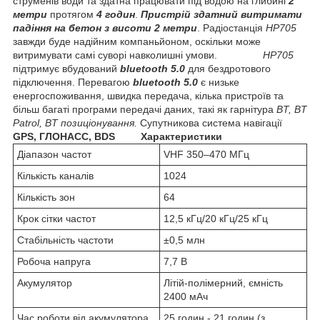
струменів води та здатна працювати під водою на глибині
2
метри
протягом
4 годин
.
Пристрій здатний витримати
падіння на бетон з висоти 2 метри
. Радіостанція
HP705
завжди буде надійним компаньйоном, оскільки може
витримувати самі суворі навколишні умови.
HP705
підтримує вбудований
bluetooth 5.0
для бездротового
підключення. Перевагою
bluetooth 5.0
є низьке
енергоспоживання, швидка передача, кілька пристроїв та
більш багаті програми передачі даних, такі як гарнітура
BT, BT
Patrol, BT позиціонування.
Супутникова система навігації
GPS, ГЛОНАСС, BDS
Характеристики
Діапазон частот
VHF 350–470 МГц
Кількість каналів
1024
Кількість зон
64
Крок сітки частот
12,5 кГц/20 кГц/25 кГц
Стабільність частоти
±0,5 млн
Робоча напруга
7,7 В
Акумулятор
Літій-полімерний, ємність
2400 мАч
Час роботи від акумулятора
25 годин - 21 годин (з