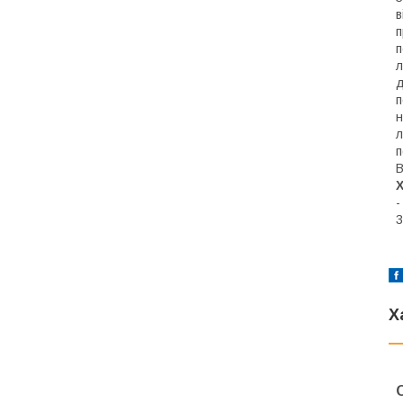
в
п
п
л
д
п
н
л
п
В
3
Х