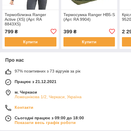
Термобілизна Ranger
Термосумка Ranger HB5-S
Кріс
Active (XS) (Арт. RA
(Арт. RA 9904)
9520
8843XS)
799
399
2 2
₴
₴
Купити
Купити
Про нас
97% позитивних з 73 відгуків за рік
Працює з 21.12.2021
м. Черкаси
Ложешнікова 1/2, Черкаси, Україна
Контакти
Сьогодні працює з 09:00 до 18:00
Показати весь графік роботи