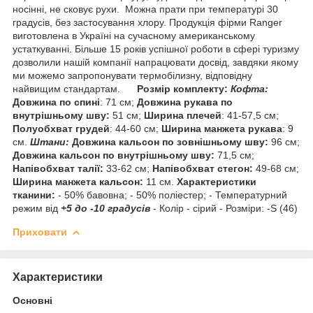
носінні
, не
сковує рухи
.
Можна
прати
при
температурі
30
градусів
,
без
застосування
хлору
.
Продукція
фірми
Ranger
виготовлена
в
Україні
на
сучасному
американському
устаткуванні
.
Більше 15
років
успішної
роботи
в
сфері
туризму
дозволили
нашій
компанії
напрацювати
досвід
,
завдяки якому
ми
можемо
запропонувати
термобілизну
,
відповідну
найвищим
стандартам
.
Розмір комплекту:
Кофта:
Довжина по спині
: 71 см;
Довжина рукава по
внутрішньому шву:
51 см;
Ширина плечей
: 41-57,5 см;
Полуобхват грудей
: 44-60 см;
Ширина манжета рукава
: 9
см.
Штани:
Довжина кальсон по зовнішньому шву:
96 см;
Довжина кальсон по внутрішньому шву:
71,5 см;
Напівобхват талії:
33-62 см;
Напівобхват стегон:
49-68 см;
Ширина манжета кальсон:
11 см.
Характеристики
тканини:
- 50% бавовна; - 50% поліестер; - Температурний
режим від
+5 до -10 градусів
- Колір - сірий - Розміри: -S (46)
Приховати
Характеристики
Основні