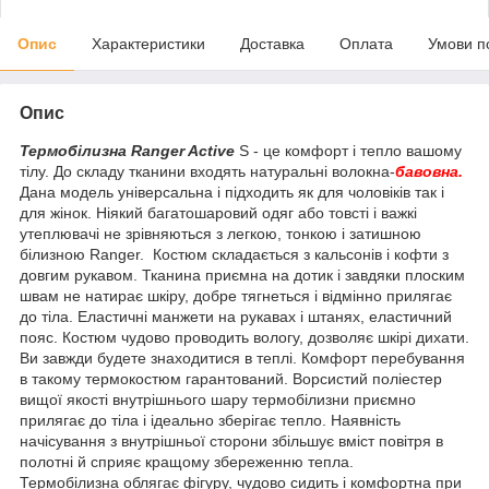
Опис
Характеристики
Доставка
Оплата
Умови п
Опис
Термобілизна Ranger Active
S - це комфорт і тепло вашому
тілу. До складу тканини входять натуральні волокна-
бавовна.
Дана модель універсальна і підходить як для чоловіків так і
для жінок. Ніякий багатошаровий одяг або товсті і важкі
утеплювачі не зрівняються з легкою, тонкою і затишною
білизною Ranger.
Костюм складається з кальсонів і кофти з
довгим рукавом. Тканина приємна на дотик і завдяки плоским
швам не натирає шкіру, добре тягнеться і відмінно прилягає
до тіла. Еластичні манжети на рукавах і штанях, еластичний
пояс. Костюм чудово проводить вологу, дозволяє шкірі дихати.
Ви завжди будете знаходитися в теплі. Комфорт перебування
в такому термокостюм гарантований. Ворсистий поліестер
вищої якості внутрішнього шару термобілизни приємно
прилягає до тіла і ідеально зберігає тепло. Наявність
начісування з внутрішньої сторони збільшує вміст повітря в
полотні й сприяє кращому збереженню тепла.
Термобілизна
облягає
фігуру
,
чудово
сидить
і
комфортна
при