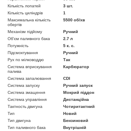
Кількість лопатей
3 шт.
Кількість циліндрів
1
Максимальна кількість
5500 об/хв
обертів
Механізм підйому
Ручний
Об'єм паливного бака
2.7 л
Потужність
5 к. с.
Підсмоктування
Ручний
Рух по мілководдю
Так
Система вприскування
Карбюратор
палива
Система запалювання
CDI
Система запуску
Ручний запуск
Система змащення
Мокрий піддон
Система управління
Дистанційна
Тактность двигуна
Чотиритактний
Тип
Новий
Тип двигуна
Бензиновий
Тип паливного бака
Внутрішній