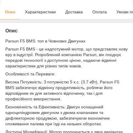
Опис
Характеристики
Доставка
Оплата
Умови п
Опис
Parsun F5 BMS: топ в Човнових Двигунах
Parsun F5 BMS - це надпотужний мотор, що представляє нову
еру в індустрії. Розроблений компанією Parsun, він поєднує
передові технології з доступною ціною, надаючи відмінні
характеристики для різних типів човнів.
Особливості та Переваги:
Висока Потужність: З потужністю 5 к.с. (3.7 кВт), Parsun F5
BMS забезпечує відмінну продуктивність, роблячи його
відповідним як для активного відпочинку, так і для
професійного використання.
Економічність та Ефективність: Двигун оснащений
одноциліндровим двигуном з двома клапанами та
дефлекторною продувкою, забезпечуючи економічне
споживання палива при їзді на низьких оборотах.
Доступні Модифікації: Мотор пропонується у двох варіантах