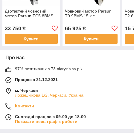
Двотактний човновий
Човновий мотор Parsun
Човн
мотор Parsun ТС5.8BMS
T9.9BMS 15 к.с.
T2.6
33 750
65 925
15 
₴
₴
Купити
Купити
Про нас
97% позитивних з 73 відгуків за рік
Працює з 21.12.2021
м. Черкаси
Ложешнікова 1/2, Черкаси, Україна
Контакти
Сьогодні працює з 09:00 до 18:00
Показати весь графік роботи