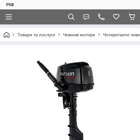
РІФ
Товари та послуги
Човнові мотори
Чотиритактні чов