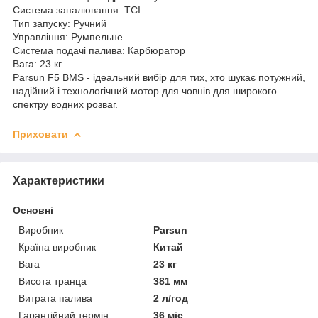
Система запалювання: TCI
Тип запуску: Ручний
Управління: Румпельне
Система подачі палива: Карбюратор
Вага: 23 кг
Parsun F5 BMS - ідеальний вибір для тих, хто шукає потужний,
надійний і технологічний мотор для човнів для широкого
спектру водних розваг.
Приховати
Характеристики
Основні
Виробник
Parsun
Країна виробник
Китай
Вага
23 кг
Висота транца
381 мм
Витрата палива
2 л/год
Гарантійний термін
36 міс