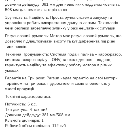
довжини дейдвуду: 381 мм для невеликих надувних човнів та
508 мм для великих катерів та яхт.
Зручність та Надійність: Проста ручна система запуску та
управління робить використання двигуна легким. Технологія
чеки безпеки забезпечує зупинку у разі нештатних ситуацій.
Регульований румпель: Мотор має регульований румпель, що
дозволяє підлаштовувати висоту та кут диферента під різні
типи човнів.
Технічна Продуманість: Система подачі палива – карбюратор,
система газорозподілу – OHV, та охолодження – водяне,
гарантують надійну та ефективну роботу мотора в різних
умовах.
Гарантія на Три роки: Parsun надає гарантію на свої мотори
терміном на три роки, підкреслюючи свою впевненість у
якості продукції.
Технічні характеристики:
Потужність: 5 к.с.
Тип двигуна: 4-тактний
Довжина дейдвуду: 381 мм/508 мм
Кількість циліндрів: 1
Робочий об'єм циліндра: 112 куб.