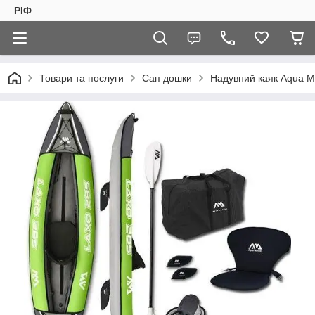
РІФ
Товари та послуги
Сап дошки
Надувний каяк Aqua M