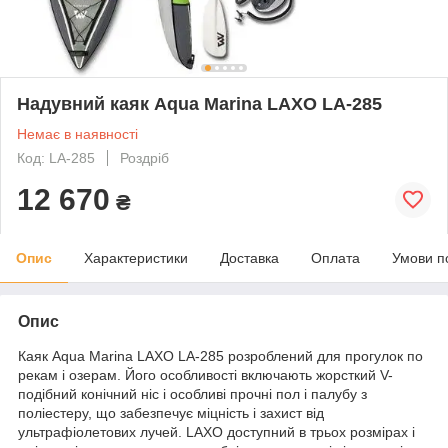
Надувний каяк Aqua Marina LAXO LA-285
Немає в наявності
Код: LA-285
Роздріб
12 670
₴
Опис
Характеристики
Доставка
Оплата
Умови п
Опис
Каяк Aqua Marina LAXO LA-285 розроблений для прогулок по
рекам і озерам. Його особливості включають жорсткий V-
подібний конічний ніс і особливі прочні пол і палубу з
поліестеру, що забезпечує міцність і захист від
ультрафіолетових лучей. LAXO доступний в трьох розмірах і