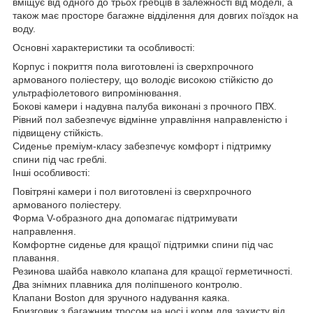
вміщує від одного до трьох гребців в залежності від моделі, а
також має просторе багажне відділення для довгих поїздок на
воду.
Основні характеристики та особливості:
Корпус і покриття пола виготовлені із сверхпрочного
армованого поліестеру, що володіє високою стійкістю до
ультрафіолетового випромінювання.
Бокові камери і надувна палуба виконані з прочного ПВХ.
Рівний пол забезпечує відмінне управління направленістю і
підвищену стійкість.
Сиденье преміум-класу забезпечує комфорт і підтримку
спини під час греблі.
Інші особливості:
Повітряні камери і пол виготовлені із сверхпрочного
армованого поліестеру.
Форма V-образного дна допомагає підтримувати
направлення.
Комфортне сиденье для кращої підтримки спини під час
плавання.
Резинова шайба навколо клапана для кращої герметичності.
Два знімних плавника для поліпшеного контролю.
Клапани Boston для зручного надування каяка.
Бризговик з багажним тросом на носі і корм для захисту від