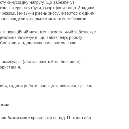
исту синусоїдну напругу, що забезпечує
к комп’ютери, ноутбуки, смартфони тощо. Завдяки
ежимі. і низький рівень зносу. Інвертор є одним
кання завдяки унікальним механізмам безпеки.
є інноваційний механізм захисту, який забезпечує
 декількох мілісекунд, що забезпечує роботу
. Системи кондиціонування повітря, інше
ксесуарів (або заповніть його бензином) і
користання.
ть, години роботи, час, що залишився, і рівень
гіями.
ивним баком може працювати понад 11 годин або