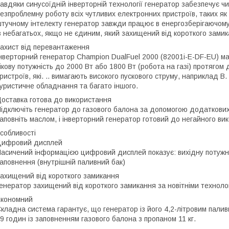
авдяки синусоїдній інверторній технології генератор забезпечує ч
езпроблемну роботу всіх чутливих електронних пристроїв, таких я
тучному інтелекту генератор завжди працює в енергозберігаючому р
з небагатьох, якщо не єдиним, який захищений від короткого зами
ахист від перевантаження
нверторний генератор Champion DualFuel 2000 (82001i-E-DF-EU) ма
ікову потужність до 2000 Вт або 1800 Вт (робота на газі) протягом
ристроїв, які. .. вимагають високого пускового струму, наприклад B
уристичне обладнання та багато іншого.
оставка готова до використання
ідключіть генератор до газового балона за допомогою додаткових а
аповніть маслом, і інверторний генератор готовий до негайного ви
собливості
Цифровий дисплей
асичений інформацією цифровий дисплей показує: вихідну потужніс
аповнення (внутрішній паливний бак)
ахищений від короткого замикання
енератор захищений від короткого замикання за новітніми техноло
кономний
кладна система гарантує, що генератор із його 4,2-літровим пал
9 годин із заповненням газового балона з пропаном 11 кг.