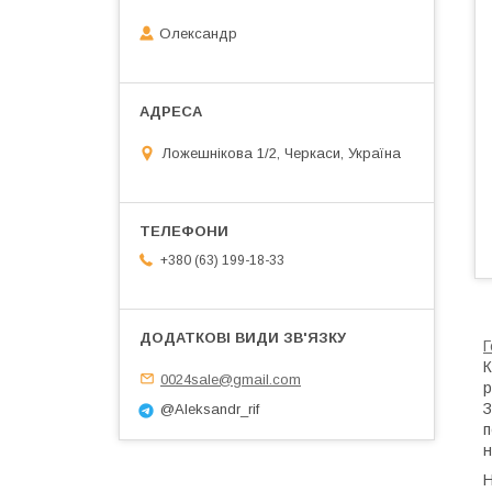
Олександр
Ложешнікова 1/2, Черкаси, Україна
+380 (63) 199-18-33
Г
К
0024sale@gmail.com
р
З
@Aleksandr_rif
п
н
Н