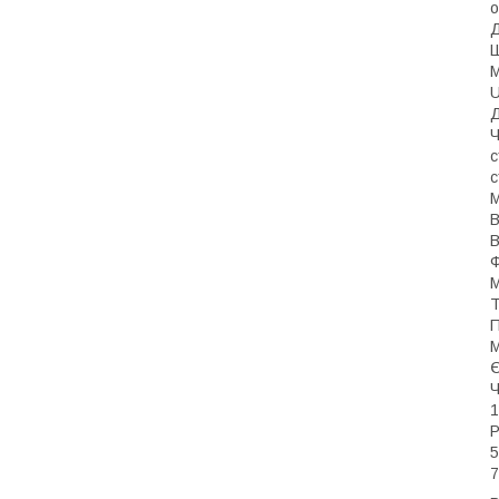
о
Д
Ш
М
U
Д
Ч
с
с
М
В
В
Ф
М
Т
П
М
Є
Ч
1
Р
5
7