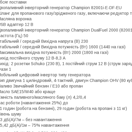
бсяг поставки
вопаливний інверторний генератор Champion 82001i-E-DF-EU
ланг для пропанового газу/зрідженого газу, включаючи редуктор т
асляна воронка
SB адаптер 12 В
вопаливний інверторний генератор Champion DualFuel 2000 (82001
астота (Гц) 50
табільний / середній Вихідна напруга (В) 230
табільний / середній Вихідна потужність (Вт) 1600 (1440 на газі)
аксимальна вихідна потужність (Вт) 2000 (1800 на газі)
ихід постійного струму 12 В-8,3 А
ихід: 2 розетки Schuko (230 В), 1 постійний струм 12 В (струм заря
ази 1
обільний цифровий інвертор типу генератора
ип двигуна 1 циліндровий, 4-тактний, двигун Champion OHV (80 ку
аливо Звичайний бензин / E10 або пропан
асло SAE15/W40 або краще
мність паливного/масляного баку (л) 4,2/0,4
ас роботи (навантаження 25%) до
1 годин (робота на бензині), 29 годин (робота на пропані з 11 кг)
івень шуму
3 дБ(А)/7м – без навантаження
5,42 дБ(А)/1м – 75% навантаження