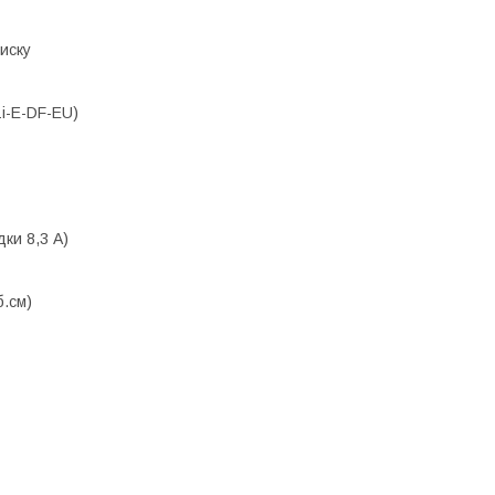
иску
i-E-DF-EU)
дки 8,3 А)
б.см)