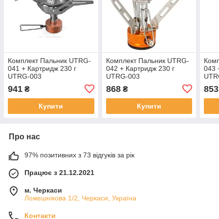
Комплект Пальник UTRG-
Комплект Пальник UTRG-
Ком
041 + Картридж 230 г
042 + Картридж 230 г
043 
UTRG-003
UTRG-003
UTR
941
868
853
₴
₴
Купити
Купити
Про нас
97% позитивних з 73 відгуків за рік
Працює з 21.12.2021
м. Черкаси
Ложешнікова 1/2, Черкаси, Україна
Контакти