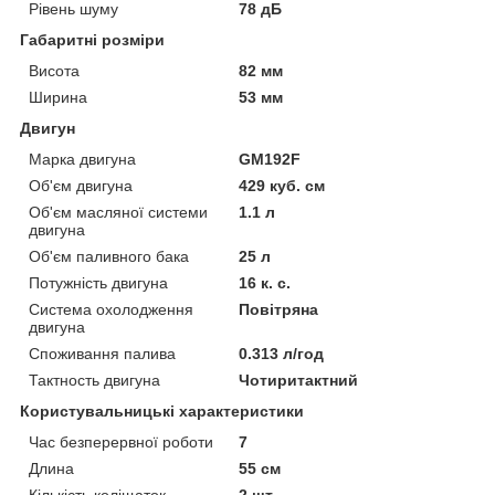
Рівень шуму
78 дБ
Габаритні розміри
Висота
82 мм
Ширина
53 мм
Двигун
Марка двигуна
GM192F
Об'єм двигуна
429 куб. см
Об'єм масляної системи
1.1 л
двигуна
Об'єм паливного бака
25 л
Потужність двигуна
16 к. с.
Система охолодження
Повітряна
двигуна
Споживання палива
0.313 л/год
Тактность двигуна
Чотиритактний
Користувальницькі характеристики
Час безперервної роботи
7
Длина
55 см
Кількість коліщаток
2 шт.