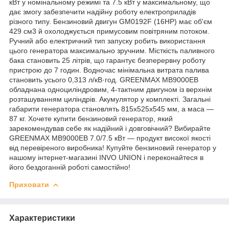
кВт у номінальному режимі та 7.5 кВт у максимальному, що
дає змогу забезпечити надійну роботу електроприладів
різного типу. Бензиновий двигун GM0192F (16HP) має об'єм
429 см3 й охолоджується примусовим повітряним потоком.
Ручний або електричний тип запуску робить використання
цього генератора максимально зручним. Місткість паливного
бака становить 25 літрів, що гарантує безперервну роботу
пристрою до 7 годин. Водночас мінімальна витрата палива
становить усього 0,313 л/кВ·год. GREENMAX MB9000EB
обладнана одноциліндровим, 4-тактним двигуном із верхнім
розташуванням циліндрів. Акумулятор у комплекті. Загальні
габарити генератора становлять 815x525x545 мм, а маса —
87 кг. Хочете купити бензиновий генератор, який
зарекомендував себе як надійний і довговічний? Вибирайте
GREENMAX MB9000EB 7.0/7.5 кВт — продукт високої якості
від перевіреного виробника! Купуйте бензиновий генератор у
нашому інтернет-магазині INVO UNION і переконайтеся в
його бездоганній роботі самостійно!
Приховати
Характеристики