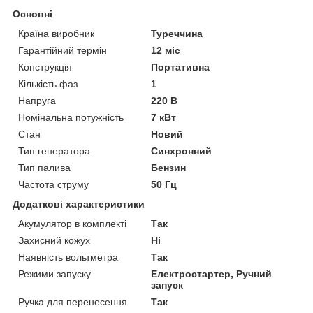
Основні
Країна виробник
Туреччина
Гарантійний термін
12 міс
Конструкція
Портативна
Кількість фаз
1
Напруга
220 В
Номінальна потужність
7 кВт
Стан
Новий
Тип генератора
Синхронний
Тип палива
Бензин
Частота струму
50 Гц
Додаткові характеристики
Акумулятор в комплекті
Так
Захисний кожух
Ні
Наявність вольтметра
Так
Режими запуску
Електростартер, Ручний
запуск
Ручка для перенесення
Так