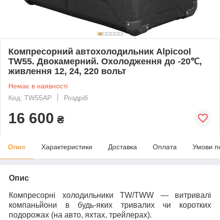
Компресорний автохолодильник Alpicool
TW55. Двокамерний. Охолодження до -20℃,
живлення 12, 24, 220 вольт
Немає в наявності
Код: TW55AP
Роздріб
16 600
₴
Опис
Характеристики
Доставка
Оплата
Умови п
Опис
Компресорні холодильники
TW
/
TWW
— витривалі
компаньйони в будь-яких тривалих чи коротких
подорожах (на авто, яхтах, трейлерах).