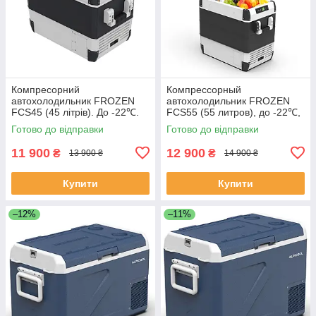
Компресорний
Компрессорный
автохолодильник FROZEN
автохолодильник FROZEN
FCS45 (45 літрів). До -22℃.
FCS55 (55 литров), до -22℃,
Живлення 12, 24, 220 вольтів
(55 літрів). 12, 24, 220 Вольт
Готово до відправки
Готово до відправки
11 900
12 900
₴
₴
13 900 ₴
14 900 ₴
Купити
Купити
–12%
–11%