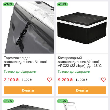
–32%
–18%
Термочохол для
Компресорний
автохолодильника Alpicool
автохолодильник Alpicool
E75
АRC22 (22 літри). До -18℃.
Живлення 12, 24 вольт
Готово до відправки
Готово до відправки
2 100
9 200
₴
₴
3 100 ₴
11 200 ₴
Купити
Купити
–17%
–16%