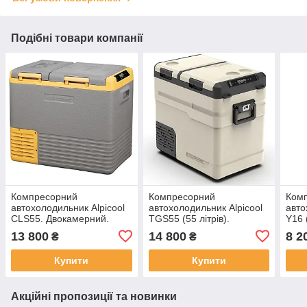
Подібні товари компанії
Компресорний
Компресорний
Ком
автохолодильник Alpicool
автохолодильник Alpicool
авто
CLS55. Двокамерний.
TGS55 (55 літрів).
Y16 (
Охолодження до -20℃,
Двокамерний. До -20℃,
Охо
13 800
14 800
8 2
₴
₴
живлення 12, 24, 220
(12, 24, 220 вольт)
Живл
вольт
воль
Купити
Купити
Акційні пропозиції та новинки