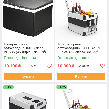
Компресорний
Компресорний
автохолодильник Alpicool
автохолодильник FROZEN
АRC35 (35 літрів). До -18℃.
FCS35 (35 літрів). До -22℃.
Живлення 12, 24 вольт
Живлення 12, 24, 220 вольт
Готово до відправки
Готово до відправки
10 100
10 900
₴
₴
12 100 ₴
12 900 ₴
Купити
Купити
–14%
–13%