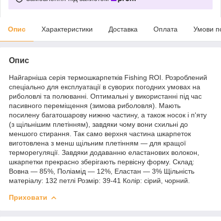
Опис
Характеристики
Доставка
Оплата
Умови п
Опис
Найгарніша серія термошкарпетків Fishing ROI. Розроблений
спеціально для експлуатації в суворих погодних умовах на
риболовлі та полюванні. Оптимальні у використанні під час
пасивного переміщення (зимова риболовля). Мають
посилену багатошарову нижню частину, а також носок і п'яту
(з щільнішим плетінням), завдяки чому вони схильні до
меншого стирання. Так само верхня частина шкарпеток
виготовлена з менш щільним плетінням — для кращої
терморегуляції. Завдяки додаванню еластанових волокон,
шкарпетки прекрасно зберігають первісну форму. Склад:
Вовна — 85%, Поліамід — 12%, Еластан — 3% Щільність
матеріалу: 132 петлі Розмір: 39-41 Колір: сірий, чорний.
Приховати