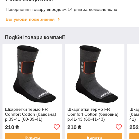
Повернення товару впродовж 14 днів за домовленістю
Всі умови повернення
Подібні товари компанії
Шкарпетки термо FR
Шкарпетки термо FR
Шкар
Comfort Cotton (бавовна)
Comfort Cotton (бавовна)
(бам
р.39-41 (60-39-41)
р.41-43 (60-41-43)
41)
210
210
252
₴
₴
Купити
Купити