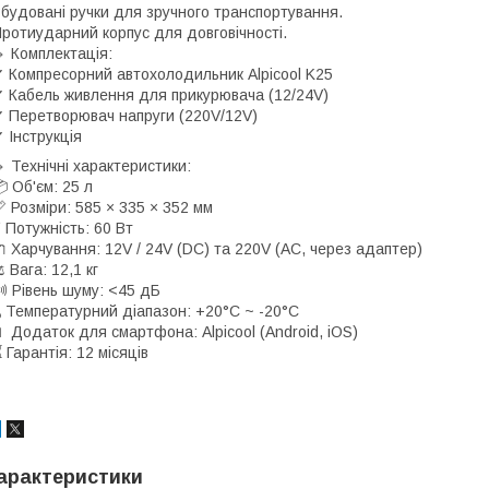
будовані ручки для зручного транспортування.
ротиударний корпус для довговічності.
 Комплектація:
 Компресорний автохолодильник Alpicool K25
 Кабель живлення для прикурювача (12/24V)
 Перетворювач напруги (220V/12V)
 Інструкція
 Технічні характеристики:
 Об'єм: 25 л
 Розміри: 585 × 335 × 352 мм
 Потужність: 60 Вт
 Харчування: 12V / 24V (DC) та 220V (AC, через адаптер)
 Вага: 12,1 кг
 Рівень шуму: <45 дБ
 Температурний діапазон: +20°C ~ -20°C
 Додаток для смартфона: Alpicool (Android, iOS)
 Гарантія: 12 місяців
арактеристики