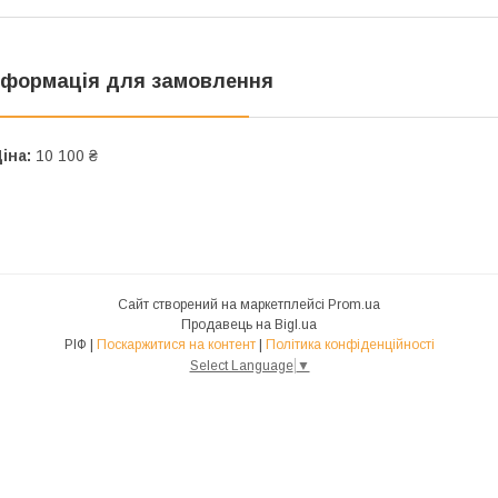
нформація для замовлення
іна:
10 100 ₴
Сайт створений на маркетплейсі
Prom.ua
Продавець на Bigl.ua
РІФ |
Поскаржитися на контент
|
Політика конфіденційності
Select Language
▼