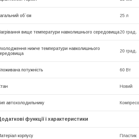
агальний об`єм
25 л
агрівання вище температури навколишнього середовища
20 град.
холодження нижче температури навколишнього
20 град.
середовища
поживана потужність
60 Вт
Стан
Новий
ип автохолодильнику
Компрес
Додаткові функції і характеристики
атеріал корпусу
Пластик