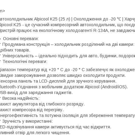
an>
втохолодильник Alpicool K25 (25 л) | Охолодження до -20 ℃ | Харчу
lpicool K25 - це сучасний компресорний автохолодильник, що поєдну
ристрій працює на екологічному холодоагенті R-134A, не завдаю
 Основні переваги:
 Продумана конструкція – холодильник розділений на дві камери:
рібних товарів.
 Універсальність – ідеально підходить для авто, будинки, подороже
 Технологічні переваги:
іапазон температур від +20 ° C до -20 ° C забезпечує як охолодже
видке заморожування дозволяє швидко охолодити продукти.
енсорна панель та LCD-дисплей для зручного керування.
luetooth-з'єднання з мобільним додатком Alpicool (Android/iOS).
SB-вихід для заряджання гаджетів.
 Висока надійність:
ахист акумулятора від глибокого розряду.
ахист компресора від перегріву.
нергоефективність та потужна ізоляція для збереження температу
 Зручність у використанні:
ED-підсвічування камери активується під час відкриття.
ливний отвір для легкого чищення.