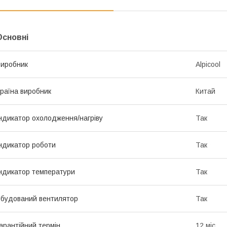
Основні
иробник
Alpicool
раїна виробник
Китай
ндикатор охолодження/нагріву
Так
ндикатор роботи
Так
ндикатор температури
Так
будований вентилятор
Так
арантійний термін
12 міс