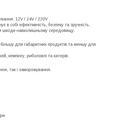
вання: 12V / 24V / 220V
є в собі ефективність, безпеку та зручність.
чи шкоди навколишньому середовищу.
 більшу для габаритних продуктів та меншу для
й, кемпінгу, риболовлі та катерів.
ння, так і заморожування.
ри.