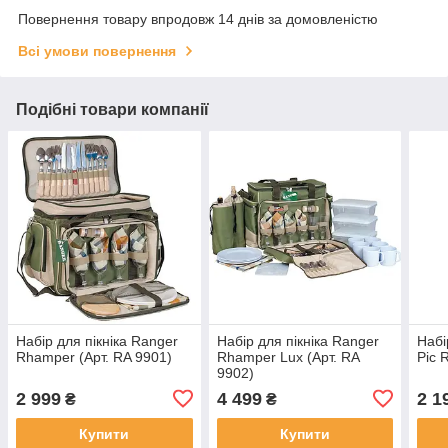
Повернення товару впродовж 14 днів за домовленістю
Всі умови повернення
Подібні товари компанії
Набір для пікніка Ranger
Набір для пікніка Ranger
Набі
Rhamper (Арт. RA 9901)
Rhamper Lux (Арт. RA
Pic 
9902)
2 999
4 499
2 1
₴
₴
Купити
Купити