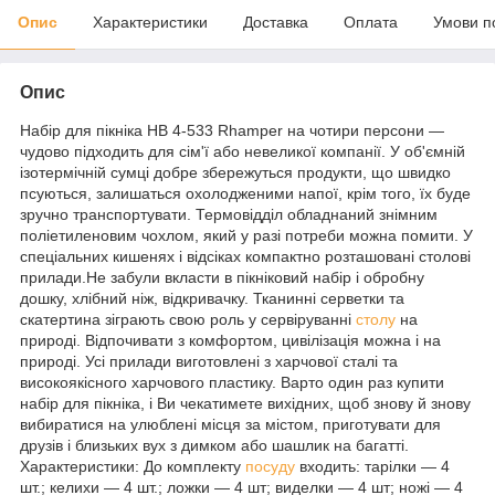
Опис
Характеристики
Доставка
Оплата
Умови п
Опис
Набір для пікніка НВ 4-533 Rhamper на чотири персони —
чудово підходить для сім'ї або невеликої компанії. У об'ємній
ізотермічній сумці добре збережуться продукти, що швидко
псуються, залишаться охолодженими напої, крім того, їх буде
зручно транспортувати. Термовідділ обладнаний знімним
поліетиленовим чохлом, який у разі потреби можна помити. У
спеціальних кишенях і відсіках компактно розташовані столові
прилади.Не забули вкласти в пікніковий набір і обробну
дошку, хлібний ніж, відкривачку. Тканинні серветки та
скатертина зіграють свою роль у сервіруванні
столу
на
природі. Відпочивати з комфортом, цивілізація можна і на
природі. Усі прилади виготовлені з харчової сталі та
високоякісного харчового пластику. Варто один раз купити
набір для пікніка, і Ви чекатимете вихідних, щоб знову й знову
вибиратися на улюблені місця за містом, приготувати для
друзів і близьких вух з димком або шашлик на багатті.
Характеристики: До комплекту
посуду
входить: тарілки — 4
шт.; келихи — 4 шт.; ложки — 4 шт; виделки — 4 шт; ножі — 4