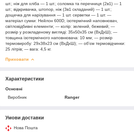
шт.; ніж для хліба — 1 шт.; соломка та перечниця (2в1) — 1
шт.; відкривачка, штопор, ніж (3в1 складаний) — 1 шт.;
дощечка для нарізування — 1 шт. серветки — 1 шт. —
матеріал сумки: Нейлон 600D, ізотермічний наповнювач,
світловідбивні елементи; — колір: зелений, бежевий; —
розмір у розкладеному вигляді: 35х50х35 см (ВхДхШ); —
товщина ізотермічного наповнювача: 10 мм; — розмір
термовиробу: 29х38х23 см (ВхДхШ); — об'єм термовідчинки:
25 літрів; — вага: 4,5 кг.
Приховати
Характеристики
Основні
Виробник
Ranger
Умови доставки
Нова Пошта