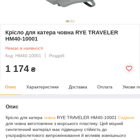
Крісло для катера човна RYE TRAVELER
HM40-10001
Немає в наявності
Код: HM40-10001
Роздріб
1 174
₴
Опис
Характеристики
Доставка
Оплата
Умови п
Опис
Крісло для катера
човна
RYE TRAVELER HM40-10001
Сидіння
для човна виготовлене з морського пластику. Цей міцний
синтетичний матеріал має підвищену стійкість до
ультрафіолетового випромінювання й впливів зовнішнього