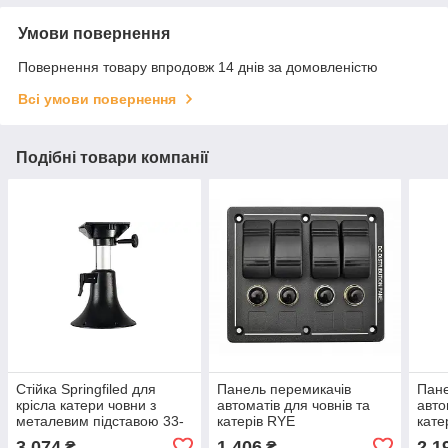
Умови повернення
Повернення товару впродовж 14 днів за домовленістю
Всі умови повернення
Подібні товари компанії
Стійка Springfiled для
Панель перемикачів
Пане
крісла катери човни з
автоматів для човнів та
авто
металевим підставою 33-
катерів RYE
кате
43см 1440248
3 074
1 406
2 1
₴
₴