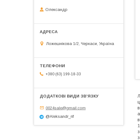
Олександр
Ложешнікова 1/2, Черкаси, Україна
+380 (63) 199-18-33
Л
ц
в
0024sale@gmail.com
а
@Aleksandr_rif
в
1
з
з