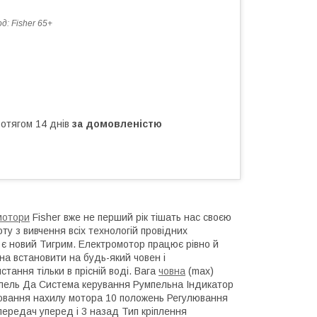
од:
Fisher 65+
ротягом 14 днів
за домовленістю
мотори
Fisher вже не перший рік тішать нас своєю
у з вивчення всіх технологій провідних
ми є новий Тигрим. Електромотор працює рівно й
а встановити на будь-який човен і
тання тільки в прісній воді. Вага
човна
(max)
румпель Да Система керування Румпельна Індикатор
лювання нахилу мотора 10 положень Регулювання
передач уперед і 3 назад Тип кріплення