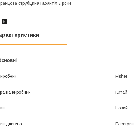
ранцова струбцина Гарантія 2 роки
арактеристики
Основні
иробник
Fisher
раїна виробник
Китай
ип
Новий
ип двигуна
Електрич