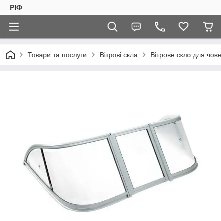
РІФ
Товари та послуги
Вітрові скла
Вітрове скло для чов