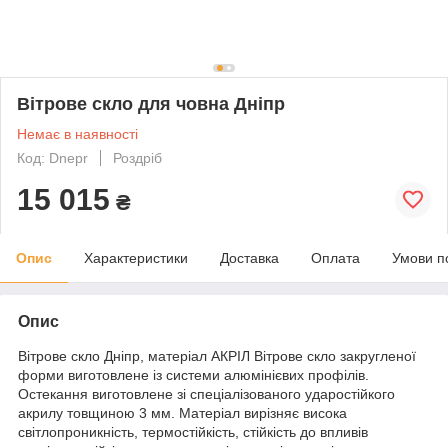
Вітрове скло для човна Дніпр
Немає в наявності
Код: Dnepr
Роздріб
15 015
₴
Опис
Характеристики
Доставка
Оплата
Умови п
Опис
Вітрове скло Дніпр, матеріал АКРІЛ Вітрове скло закругленої
форми виготовлене із системи алюмінієвих профілів.
Остекання виготовлене зі спеціалізованого ударостійкого
акрилу товщиною 3 мм. Матеріал вирізняє висока
світлопроникність, термостійкість, стійкість до впливів