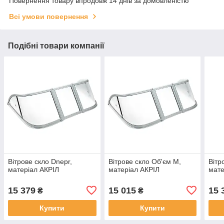
Повернення товару впродовж 14 днів за домовленістю
Всі умови повернення
Подібні товари компанії
Вітрове скло Dnepr,
Вітрове скло Об'єм M,
Вітр
матеріал АКРІЛ
матеріал АКРІЛ
мате
15 379
15 015
15 
₴
₴
Купити
Купити