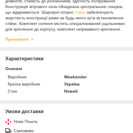
довкілля, стійкість до розчинників, здатність полірування.
Конструкція вітрового скла обладнана центральною секцією,
що відкривається. Шарнірні опорні
стійки
забезпечують
жорсткість конструкції рами за будь-якого кута встановлення
стійки. Комплект скління містить спеціалізований ущільнювач
для кріплення до корпусу, комплект неіржавкого кріплення.
Приховати
Характеристики
Основні
Виробник
Weekender
Країна виробник
Україна
Стан
Новий
Умови доставки
Нова Пошта
Самовивіз