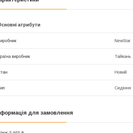
Основні атрибути
иробник
NewStar
раїна виробник
Тайвань
Стан
Новий
ип
Сидіння
нформація для замовлення
іна:
5 965 ₴