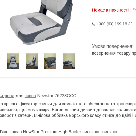
Немає в наявності
К
+380 (63) 199-18-33
повернення товару п
идіння
для
човна
Newstar 76223GCC
а кріслі є фіксатор спинки для компактного зберігання та транспор
оверхню, що імітує шкіру. Ергономічний дизайн дозволяє залишатися
оворотів катери. Вінілова оббивка морського класу стійка до цвілі 
'яке крісло NewStar Premium High Back з високою спинкою.