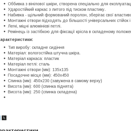
Оббивка з вінілової шкіри, створена спеціально для експлуатац
Ударостійкий каркас з литого під тиском пластику.
Набивка - щільний формований поролон, зберігає свої властиво
Монтажні отвори підходять до більшості універсальних стійок і
Легкі, міцні алюмінієві петлі.
Ремінець із застібкою для фіксації крісла в складеному положе
Характеристики:
Тип виробу: складне сидіння
Матеріал: вологостійка штучна шкіра.
Матеріал каркаса: пластик
Матеріал петлі: сталь
Монтажні отвори (мм): 135х135
Посадочне місце (мм): 450х450
Спинка (мм): 450х230 (завужена в самому верху)
Висота (мм): 600 (спинка піднята)
Висота (мм): 250 (спинка складена)
арактеристики