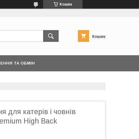
Кошик
Кошик
ЕННЯ ТА ОБМІН
я для катерів і човнів
mium High Back