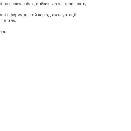
ії на плавзасобах, стійкою до ультрафіолету.
сті і форму довгий період експлуатації.
 підстав.
нні.