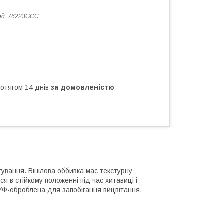
од:
76223GCC
ротягом 14 днів
за домовленістю
тування. Вінілова оббивка має текстурну
 в стійкому положенні під час хитавиці і
і УФ-оброблена для запобігання вицвітання.