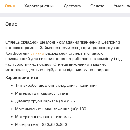
Опис
Характеристики
Доставка
Оплата
Умови п
Опис
Стілець складной шезлонг - складаний тканинний шезлонг з
сталевою рамою. Займає мінімум місця при транспортуванні.
Комфортний
стійкий
расклданой стілець зі спинкою
призначений для використання на риболовлі, в кемпінгу і під
час туристичних поїздок .Стілець виконаний з міцних
матеріалів ідеально підійде для відпочинку на природі.
Характеристики:
Тип виробу: шезлонг складаний, тканинний
Матеріал дуг каркасу: сталь
Діаметр труби каркаса (мм): 25
Максимальне навантаження (кг): 130
Матеріал шезлонга: текстиль
Розміри (мм): 920х620х980