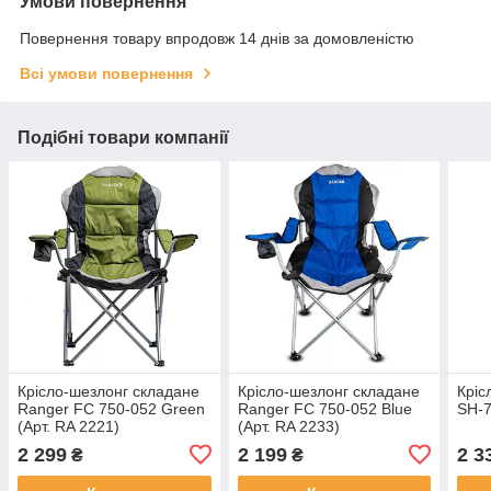
Умови повернення
Повернення товару впродовж 14 днів за домовленістю
Всі умови повернення
Подібні товари компанії
Крісло-шезлонг складане
Крісло-шезлонг складане
Кріс
Ranger FC 750-052 Green
Ranger FC 750-052 Blue
SH-7
(Арт. RA 2221)
(Арт. RA 2233)
2 299
2 199
2 3
₴
₴