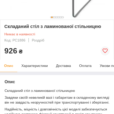
Складаний стіл з ламинованої стільницею
Немає в наявності
Код: PC1886
Роздріб
926
₴
Опис
Характеристики
Доставка
Оплата
Умови п
Опис
Складаний стіл з ламинованої стільницею
Завдяки своїй невеликій вазі і габаритам в складеному вигляді
він не завдасть незручностей при транспортуванні і зберіганні.
Надійність, міцність і довговічність цієї моделі забезпечується
надійною системою фіксації конструкції в декількох точках.