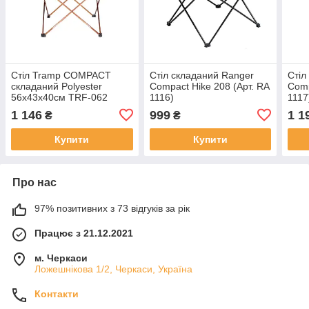
Стіл Tramp COMPACT
Стіл складаний Ranger
Стіл
складаний Polyester
Compact Hike 208 (Арт. RA
Comp
56х43х40см TRF-062
1116)
1117
1 146
999
1 1
₴
₴
Купити
Купити
Про нас
97% позитивних з 73 відгуків за рік
Працює з 21.12.2021
м. Черкаси
Ложешнікова 1/2, Черкаси, Україна
Контакти