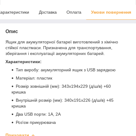
арактеристики
Доставка
Оплата
Умови повернення
Опис
Ящик для акумуляторної батареї виготовлений з хімічно
стійкої пластмаси. Призначена для транспортування,
зберігання і експлуатації акумуляторних батарей.
Характеристики:
Тип виробу: акумуляторний ящик з USB зарядкою
Матеріал: пластик
Розмір зовнішній (мм): 343х194х229 (д/ш/в) +60
кришка
Внутрішній розмір (мм): 340х191х226 (д/ш/в) +45
кришка
Два USB порти: 1А, 2А
Роз'єм прикурювача
Приховати