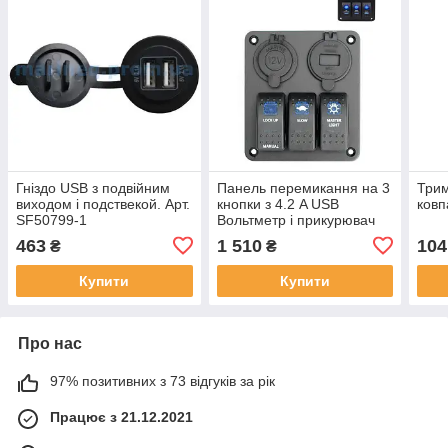
Гніздо USB з подвійним
Панель перемикання на 3
Трим
виходом і подствекой. Арт.
кнопки з 4.2 A USB
ковп
SF50799-1
Вольтметр і прикурювач
463
1 510
104
₴
₴
Купити
Купити
Про нас
97% позитивних з 73 відгуків за рік
Працює з 21.12.2021