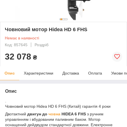
Човновий мотор Hidea HD 6 FHS
Немає в наявності
Код: 857645
Роздріб
32 078
₴
Опис
Характеристики
Доставка
Оплата
Умови п
Опис
.
Човновий мотор Hidea HD 6 FHS (Китай) гарантія 4 роки
Двотактний
двигун до
човна
HIDEA 6 FHS
з ручним
управлінням і вбудованим паливним баком. Мотор
оснащений дейдвудом стандартної довжини. Електронне