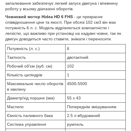
запалювання забезпечує легкий запуск двигуна і впевнену
роботу у всьому діапазоні оборотів.
Човновий мотор Hidea HD 6 FHS
- це прекрасне
співвідношення ціни та якості. При обсязі 102 см3 він має
потужність 6 л. с. Модель відрізняється компактністю і
легкістю, що важливо при установці на надувні човни, так як
двигун доводиться часто ставити, знімати і переносити.
Потужність (л. с.)
6
Тактность
двотактний
Робочий об'єм (куб. см)
102
Кількість циліндрів
1
Максимальне число оборотів
4500-5500
в хвилину
Діаметр/хід поршня (мм)
55 x 43
Мастило
Попереднім змішуванням
Ємність паливного бака
2.5 л вбудований
Система управління
румпель