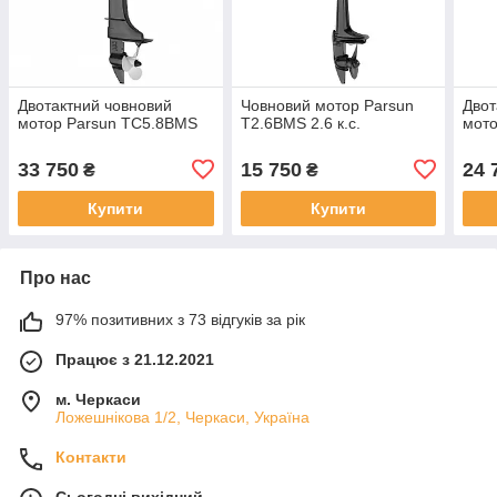
Двотактний човновий
Човновий мотор Parsun
Двот
мотор Parsun ТС5.8BMS
T2.6BMS 2.6 к.с.
мото
33 750
15 750
24 
₴
₴
Купити
Купити
Про нас
97% позитивних з 73 відгуків за рік
Працює з 21.12.2021
м. Черкаси
Ложешнікова 1/2, Черкаси, Україна
Контакти
Сьогодні вихідний