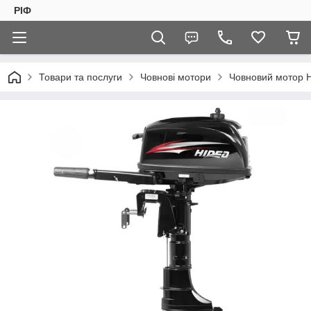
РІФ
Товари та послуги
Човнові мотори
Човновий мотор 