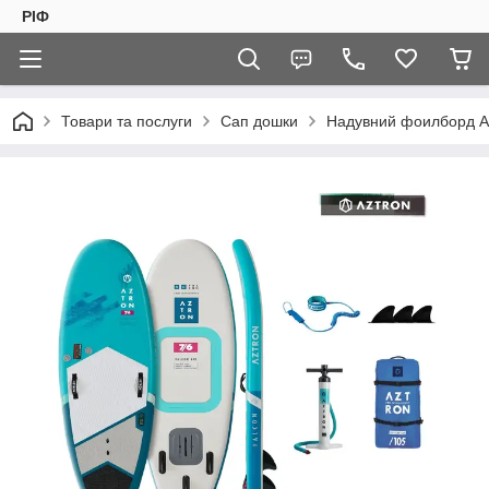
РІФ
Товари та послуги
Сап дошки
Надувний фоилборд A