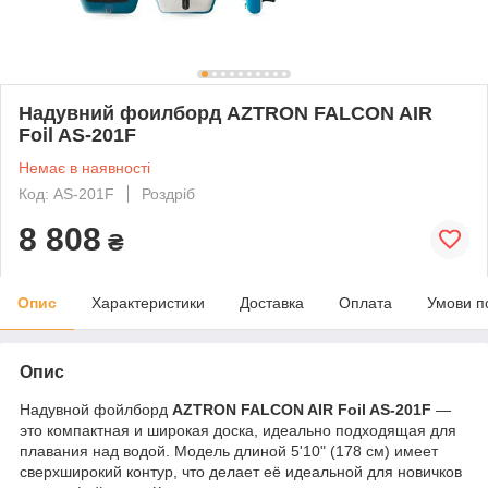
Надувний фоилборд AZTRON FALCON AIR
Foil AS-201F
Немає в наявності
Код: AS-201F
Роздріб
8 808
₴
Опис
Характеристики
Доставка
Оплата
Умови п
Опис
Надувной фойлборд
AZTRON FALCON AIR Foil AS-201F
—
это компактная и широкая доска, идеально подходящая для
плавания над водой. Модель длиной 5'10" (178 см) имеет
сверхширокий контур, что делает её идеальной для новичков