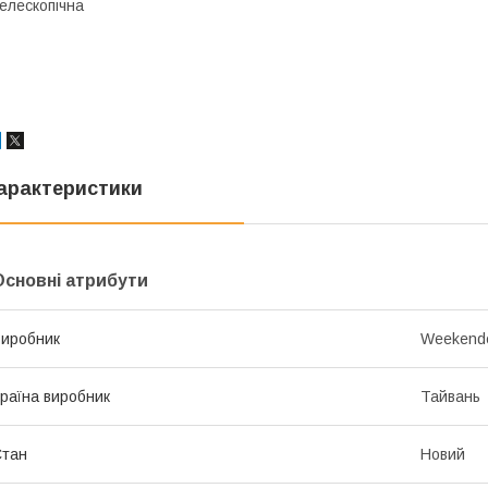
елескопічна
арактеристики
Основні атрибути
иробник
Weekend
раїна виробник
Тайвань
Стан
Новий