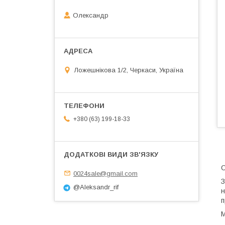
Олександр
Ложешнікова 1/2, Черкаси, Україна
+380 (63) 199-18-33
С
0024sale@gmail.com
З
@Aleksandr_rif
н
п
М