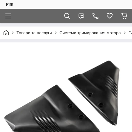
РІФ
Товари та послуги
Системи тримирования мотора
Г