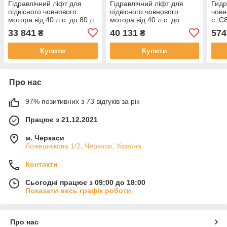
Гідравлічний ліфт для
Гідравлічний ліфт для
Гидр
підвісного човнового
підвісного човнового
човн
мотора від 40 л.с. до 80 л.
мотора від 40 л.с. до
с. C
Stronger
120л.с. сталь А4 (AISI 316)
33 841
40 131
574
₴
₴
Купити
Купити
Про нас
97% позитивних з 73 відгуків за рік
Працює з 21.12.2021
м. Черкаси
Ложешнікова 1/2, Черкаси, Україна
Контакти
Сьогодні працює з 09:00 до 18:00
Показати весь графік роботи
Про нас