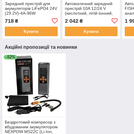
Зарядний пристрій для
Автоматичний зарядний
Авто
акумуляторів LiFePO4 24V
пристрій 10A 12/24 V
FISH
(29.2V)-4A-96W
(кислотний, літій-іонний,
анал
літій-фосфат)
718
2 042
1 9
₴
₴
Купити
Купити
Акційні пропозиції та новинки
–52%
Бездротовий компресор з
вбудованим акумулятором
NEXPOW MS22C (Li-Ion,