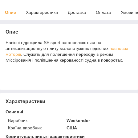
Опис
Характеристики
Доставка
Оплата
Умови п
Опис
Навісні гідрокрила SE sport встановлюються на
антикавитационную плиту малопотужних підвісних
човнових
моторів
. Служать для полегшення переходу в режим
гліссірованія і поліпшення керованості судна в поворотах.
Характеристики
Основні
Виробник
Weekender
Країна виробник
США
Користувальницькі характеристики