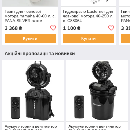
Гвинт для човнової
Гидрокрыло Easterner для
Гвин
мотора Yamaha 40-60 л. с.
човнової мотора 40-250 л.
мото
PANA-SILVER алюм.
с. C88064
PAN
3 368
1 100
3 3
₴
₴
Купити
Купити
Акційні пропозиції та новинки
Акумуляторний вентилятор
Акумуляторний вентилятор