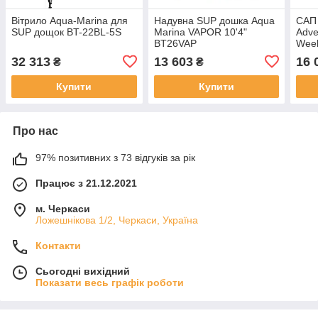
Вітрило Aqua-Marina для
Надувна SUP дошка Aqua
САП
SUP дощок BT-22BL-5S
Marina VAPOR 10'4"
Adve
BT26VAP
Week
32 313
13 603
16 
₴
₴
Купити
Купити
Про нас
97% позитивних з 73 відгуків за рік
Працює з 21.12.2021
м. Черкаси
Ложешнікова 1/2, Черкаси, Україна
Контакти
Сьогодні вихідний
Показати весь графік роботи