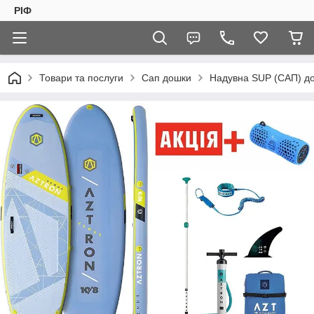
РІФ
Товари та послуги
Сап дошки
Надувна SUP (САП) д