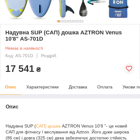
Надувна SUP (САП) дошка AZTRON Venus
10'8" AS-701D
Немає в наявності
Код: AS-701D
Роздріб
17 541
₴
Опис
Характеристики
Доставка
Оплата
Умови п
Опис
Надувна SUP (
САП) дошка
AZTRON Venus 10'8 "- це новий
САП для фітнесу / веслування від Aztron. Його дуже широка
(86 см) і довга (325 см) дека забезпечує достатню стійкість