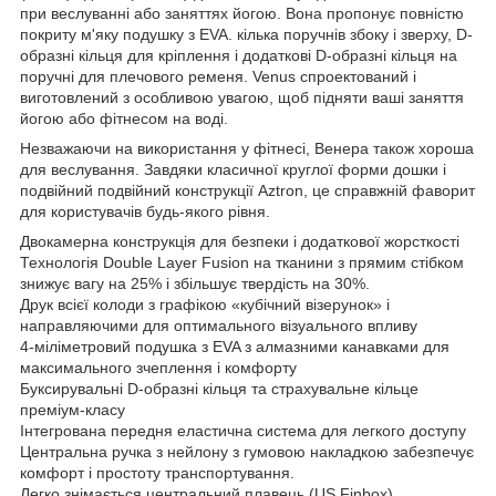
при веслуванні або заняттях йогою. Вона пропонує повністю
покриту м'яку подушку з EVA. кілька поручнів збоку і зверху, D-
образні кільця для кріплення і додаткові D-образні кільця на
поручні для плечового ременя. Venus спроектований і
виготовлений з особливою увагою, щоб підняти ваші заняття
йогою або фітнесом на воді.
Незважаючи на використання у фітнесі, Венера також хороша
для веслування. Завдяки класичної круглої форми дошки і
подвійний подвійний конструкції Aztron, це справжній фаворит
для користувачів будь-якого рівня.
Двокамерна конструкція для безпеки і додаткової жорсткості
Технологія Double Layer Fusion на тканини з прямим стібком
знижує вагу на 25% і збільшує твердість на 30%.
Друк всієї колоди з графікою «кубічний візерунок» і
направляючими для оптимального візуального впливу
4-міліметровий подушка з EVA з алмазними канавками для
максимального зчеплення і комфорту
Буксирувальні D-образні кільця та страхувальне кільце
преміум-класу
Інтегрована передня еластична система для легкого доступу
Центральна ручка з нейлону з гумовою накладкою забезпечує
комфорт і простоту транспортування.
Легко знімається центральний плавець (US Finbox).